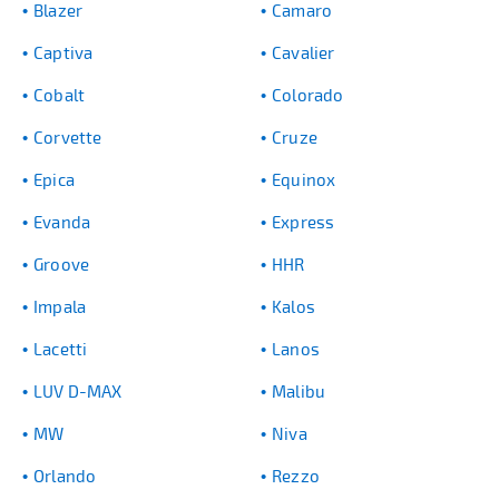
Blazer
Camaro
Captiva
Cavalier
Cobalt
Colorado
Corvette
Cruze
Epica
Equinox
Evanda
Express
Groove
HHR
Impala
Kalos
Lacetti
Lanos
LUV D-MAX
Malibu
MW
Niva
Orlando
Rezzo