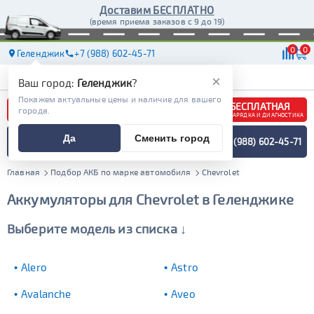
Доставим БЕСПЛАТНО
(время приема заказов с 9 до 19)
0
0
Геленджик
+7 (988) 602-45-71
АКБ
МАСЛА
МАГАЗИНЫ
ДОСТАВКА
×
Ваш город:
Геленджик
?
Покажем актуальные цены и наличие для вашего
БЕСПЛАТНАЯ
города.
ЗАРЯДКА И ДИАГНОСТИКА
ПОДБОР АККУМУЛЯТОРА
Да
Сменить город
+7 (988) 602-45-71
СПЕЦИАЛИСТОМ
МЕНЮ
Главная
Подбор АКБ по марке автомобиля
Chevrolet
Аккумуляторы для Chevrolet в Геленджике
Выберите модель из списка ↓
Alero
Astro
Avalanche
Aveo