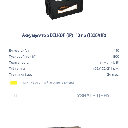
Аккумулятор DELKOR (JP) 110 пр (130E41R)
Емкость (Ач)
110
Пусковой ток (А)
800
Полярность
прямая (1, R)
Габариты
406x172x211 мм.
Гарантия (мес)
24 мес.
наличие уточняйте у менеджера
УЗНАТЬ ЦЕНУ