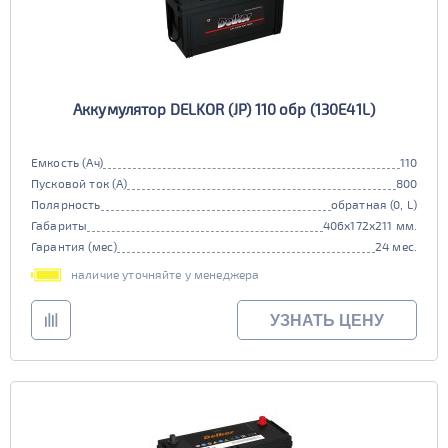
Аккумулятор DELKOR (JP) 110 обр (130E41L)
Емкость (Ач)
110
Пусковой ток (А)
800
Полярность
обратная (0, L)
Габариты
406x172x211 мм.
Гарантия (мес)
24 мес.
наличие уточняйте у менеджера
УЗНАТЬ ЦЕНУ