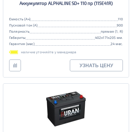
Аккумулятор ALPHALINE SD+ 110 пр (115E41R)
Емкость (Ач)
110
Пусковой ток (А)
900
Полярность
прямая (1, R)
Габариты
402x171x205 мм.
Гарантия (мес)
24 мес.
наличие уточняйте у менеджера
УЗНАТЬ ЦЕНУ