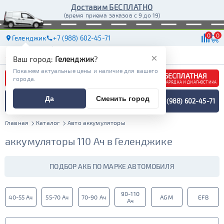
Доставим БЕСПЛАТНО
(время приема заказов с 9 до 19)
0
0
Геленджик
+7 (988) 602-45-71
АКБ
МАСЛА
МАГАЗИНЫ
ДОСТАВКА
×
Ваш город:
Геленджик
?
Покажем актуальные цены и наличие для вашего
БЕСПЛАТНАЯ
города.
ЗАРЯДКА И ДИАГНОСТИКА
ПОДБОР АККУМУЛЯТОРА
Да
Сменить город
+7 (988) 602-45-71
СПЕЦИАЛИСТОМ
МЕНЮ
Главная
Каталог
Авто аккумуляторы
аккумуляторы 110 Ач в Геленджике
ПОДБОР АКБ ПО МАРКЕ АВТОМОБИЛЯ
90-110
40-55 Ач
55-70 Ач
70-90 Ач
AGM
EFB
Ач