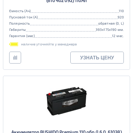
(610 402 092) 110Ah
Емкость (Ач)
110
Пусковой ток (А)
920
Полярность
обратная (0, L)
Габариты
393x175x190 мм.
Гарантия (мес)
12 мес.
наличие уточняйте у менеджера
УЗНАТЬ ЦЕНУ
Аккумулятор BUSHIDO Premium 110 обр (L6.0, 61038)