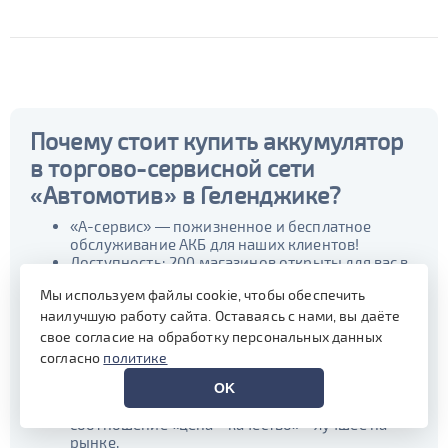
Почему стоит купить аккумулятор
в торгово-сервисной сети
«Автомотив» в Геленджике?
«А-сервис» — пожизненное и бесплатное
обслуживание АКБ для наших клиентов!
Доступность: 200 магазинов открыты для вас в
100 городах России, в Армении и Казахстане.
Мы используем файлы cookie, чтобы обеспечить
Максимально широкий выбор – свыше 1550
наилучшую работу сайта. Оставаясь с нами, вы даёте
моделей в каталоге на сайте.
Мы работаем напрямую с ведущими
свое согласие на обработку персональных данных
производителями и у нас в ассортименте
согласно
политике
только качественные, проверенные
аккумуляторные батареи.
OK
По большинству продаваемых нами позиций
соотношение «цена – качество» - лучшее на
рынке.