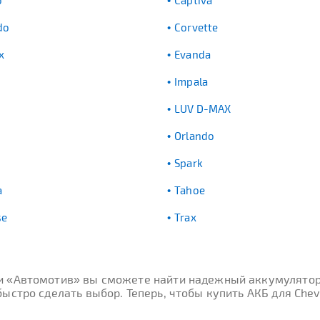
o
Captiva
do
Corvette
x
Evanda
Impala
LUV D-MAX
Orlando
Spark
a
Tahoe
se
Trax
ти «Автомотив» вы сможете найти надежный аккумулятор
стро сделать выбор. Теперь, чтобы купить АКБ для Chevr