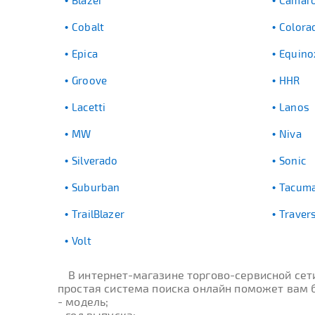
Blazer
Camar
Cobalt
Colora
Epica
Equino
Groove
HHR
Lacetti
Lanos
MW
Niva
Silverado
Sonic
Suburban
Tacum
TrailBlazer
Traver
Volt
В интернет-магазине торгово-сервисной се
простая система поиска онлайн поможет вам бы
- модель;
- год выпуска;