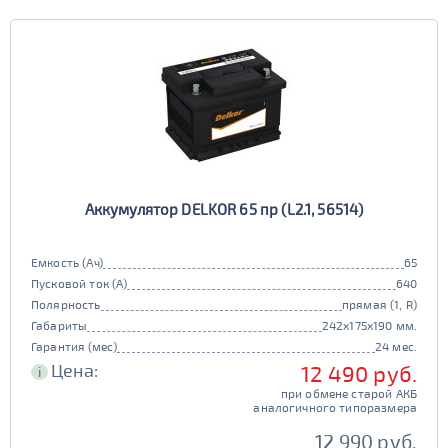
Аккумулятор DELKOR 65 пр (L2.1, 56514)
Емкость (Ач)
65
Пусковой ток (А)
640
Полярность
прямая (1, R)
Габариты
242x175x190 мм.
Гарантия (мес)
24 мес.
Цена:
12 490 руб.
i
при обмене старой АКБ
аналогичного типоразмера
12 990 руб.