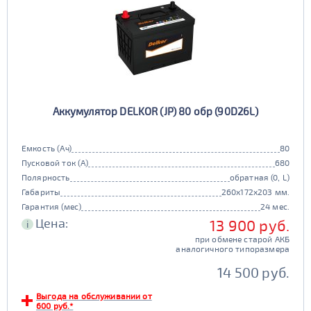
Аккумулятор DELKOR (JP) 80 обр (90D26L)
Емкость (Ач)
80
Пусковой ток (А)
680
Полярность
обратная (0, L)
Габариты
260x172x203 мм.
Гарантия (мес)
24 мес.
Цена:
13 900 руб.
i
при обмене старой АКБ
аналогичного типоразмера
14 500 руб.
Выгода на обслуживании от
600 руб.*