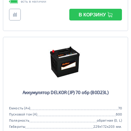
есть в наличии
В КОРЗИНУ
Аккумулятор DELKOR (JP) 70 обр (80D23L)
Емкость (Ач)
70
Пусковой ток (А)
600
Полярность
обратная (0, L)
Габариты
229x172x203 мм.