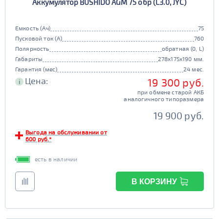
Аккумулятор BUSHIDO AGM 75 обр (L3.0, JYC)
Емкость (Ач)
75
Пусковой ток (А)
760
Полярность
обратная (0, L)
Габариты
278x175x190 мм.
Гарантия (мес)
24 мес.
Цена:
19 300 руб.
i
при обмене старой АКБ
аналогичного типоразмера
19 900 руб.
Выгода на обслуживании от
600 руб.*
есть в наличии
В КОРЗИНУ