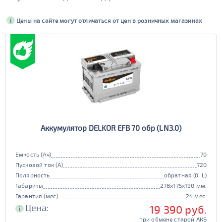
Бренд
i
Цены на сайте могут отличаться от цен в розничных магазинах
Bushido
Марка
Bushido Silver
Bushido SJ
Bushido AGM
Bushido EFB
AlphaLine
Марка
Alphaline SD+
Alphaline SMF
Alphaline SD
Alphaline Ultra
XTREME
Марка
Alphaline EFB
Alphaline AGM
XTREME Arctic
XTREME +EFB
Alphaline Truck
Alphaline Standard
XTREME Classic
XTREME Silver
АКОМ
Марка
Аккумулятор DELKOR EFB 70 обр (LN3.0)
Аком Classic
Аком EFB
Автофан
Camel
Емкость (Ач)
70
Аком
Аком Reaktor
CENE
Tab
Пусковой ток (А)
720
АКОМ ЗИМА
Полярность
обратная (0, L)
Topla
Duracell
Габариты
278x175x190 мм.
Yuasa
Racer
Гарантия (мес)
24 мес.
Buran
Mutlu
Цена:
19 390 руб.
i
DELKOR
AC/DC
при обмене старой АКБ