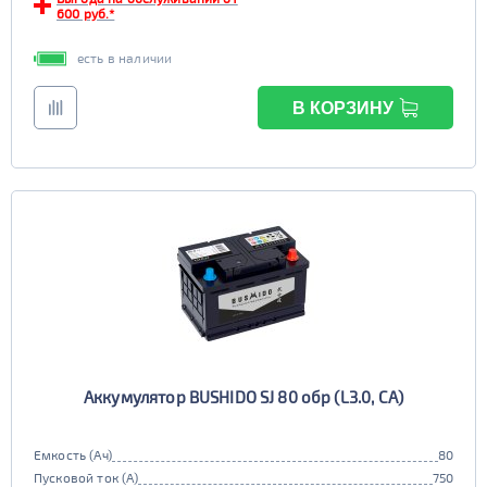
600 руб.*
6st190
есть в наличии
TRUCK C
Маркировка
6st225
В КОРЗИНУ
Аккумулятор BUSHIDO SJ 80 обр (L3.0, CA)
Емкость (Ач)
80
Пусковой ток (А)
750