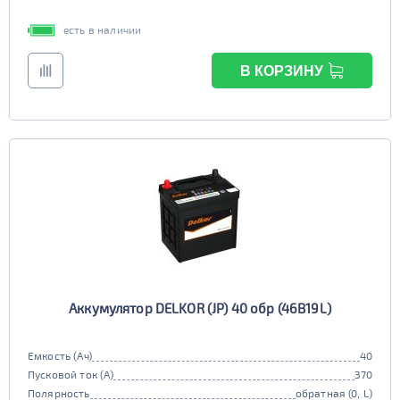
есть в наличии
В КОРЗИНУ
Аккумулятор DELKOR (JP) 40 обр (46B19L)
Емкость (Ач)
40
Пусковой ток (А)
370
Полярность
обратная (0, L)