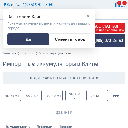
0
0
Клин
+7 (985) 970-25-60
АКБ
МАСЛА
МАГАЗИНЫ
×
Ваш город:
Клин
?
Покажем актуальные цены и наличие для вашего
БЕСПЛАТНАЯ
города.
ЗАРЯДКА И ДИАГНОСТИКА
ПОДБОР АККУМУЛЯТОРА
Да
Сменить город
+7 (985) 970-25-60
СПЕЦИАЛИСТОМ
МЕНЮ
Главная
Каталог
Авто аккумуляторы
Импортные аккумуляторы в Клине
ПОДБОР АКБ ПО МАРКЕ АВТОМОБИЛЯ
90-110
40-55 Ач
55-70 Ач
70-90 Ач
AGM
EFB
Ач
ФИЛЬТР
По умолчанию
Дешевле
Дороже