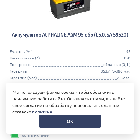
Аккумулятор ALPHALINE AGM 95 обр (L5.0, SA 59520)
Емкость (Ач)
95
Пусковой ток (А)
850
Полярность
обратная (0, L)
Габариты
353x175x190 мм.
Гарантия (мес)
24 мес.
Цена:
18 140 руб.
i
Мы используем файлы cookie, чтобы обеспечить
при обмене старой АКБ
аналогичного типоразмера
наилучшую работу сайта. Оставаясь с нами, вы даёте
свое согласие на обработку персональных данных
18 990 руб.
согласно
политике
Выгода на обслуживании от
OK
800 руб.*
есть в наличии