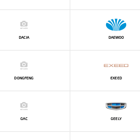
DACIA
DAEWOO
DONGFENG
EXEED
GAC
GEELY