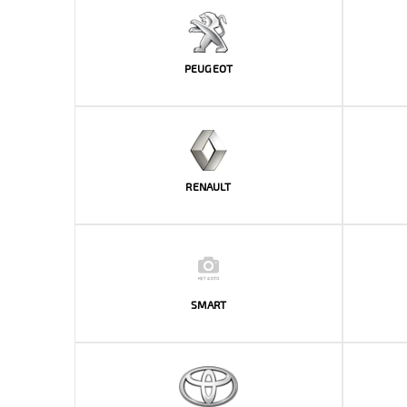
PEUGEOT
RENAULT
SMART