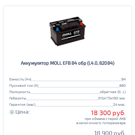
Аккумулятор MOLL EFB 84 обр (L4.0, 82084)
Емкость (Ач)
84
Пусковой ток (А)
880
Полярность
обратная (0, L)
Габариты
315x175x190 мм.
Гарантия (мес)
24 мес.
Цена:
18 300 руб.
i
при обмене старой АКБ
аналогичного типоразмера
18 900 руб.