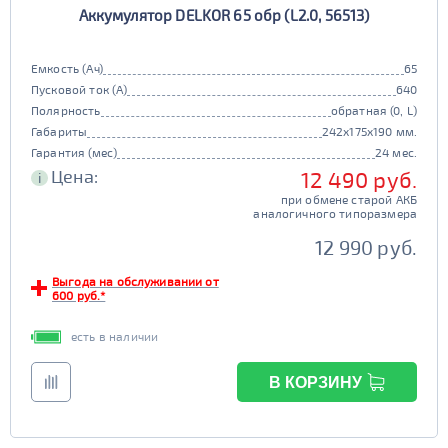
AGM
80d23
85d23
JIS D26
Маркировка
196 - 300
Аккумулятор DELKOR 65 обр (L2.0, 56513)
341 - 500
ПОКАЗАТЬ
90d23
95d23
да
нет
110D26
75D26
Гибридный
Емкость (Ач)
65
80D26
85D26
JIS D31
Маркировка
501 - 700
СБРОСИТЬ
Пусковой ток (А)
640
90D26
95D26
да
нет
105d31
115d31
Полярность
обратная (0, L)
JIS B20
JIS D33
Габариты
Старт-стоп
242x175x190 мм.
125d31
95d31
Гарантия (мес)
24 мес.
TRUCK 6V
Маркировка
да
нет
Цена:
12 490 руб.
i
EFB
3СТ-215
при обмене старой АКБ
аналогичного типоразмера
TRUCK A
Маркировка
да
нет
12 990 руб.
6st132
6st140
Выгода на обслуживании от
TRUCK B
Маркировка
600 руб.*
6st190
есть в наличии
TRUCK C
Маркировка
В КОРЗИНУ
6st225