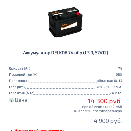
Аккумулятор DELKOR 74 обр (L3.0, 57412)
Емкость (Ач)
74
Пусковой ток (А)
680
Полярность
обратная (0, L)
Габариты
278x175x190 мм.
Гарантия (мес)
24 мес.
Цена:
14 300 руб.
i
при обмене старой АКБ
аналогичного типоразмера
14 900 руб.
Выгода на обслуживании от