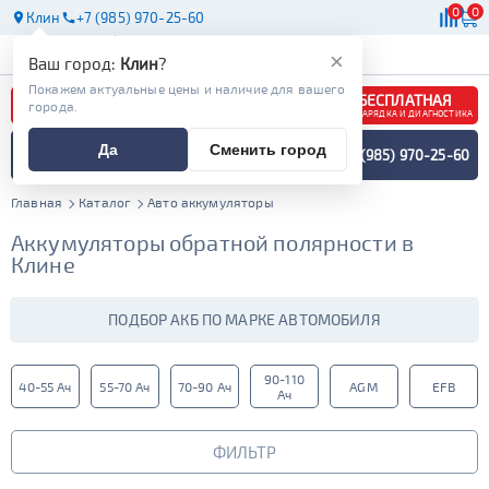
0
0
Клин
+7 (985) 970-25-60
АКБ
МАСЛА
МАГАЗИНЫ
×
Ваш город:
Клин
?
Покажем актуальные цены и наличие для вашего
БЕСПЛАТНАЯ
города.
ЗАРЯДКА И ДИАГНОСТИКА
ПОДБОР АККУМУЛЯТОРА
Да
Сменить город
+7 (985) 970-25-60
СПЕЦИАЛИСТОМ
МЕНЮ
Главная
Каталог
Авто аккумуляторы
Аккумуляторы обратной полярности в
Клине
ПОДБОР АКБ ПО МАРКЕ АВТОМОБИЛЯ
90-110
40-55 Ач
55-70 Ач
70-90 Ач
AGM
EFB
Ач
ФИЛЬТР