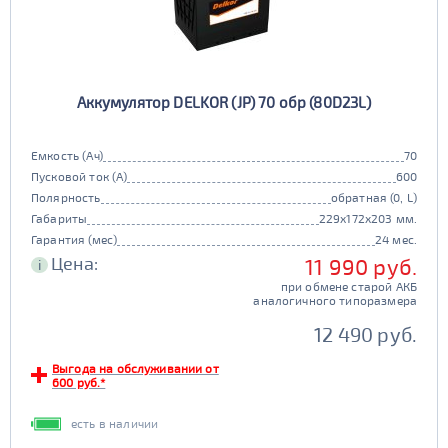
Аккумулятор DELKOR (JP) 70 обр (80D23L)
Емкость (Ач)
70
Пусковой ток (А)
600
Полярность
обратная (0, L)
Габариты
229x172x203 мм.
Гарантия (мес)
24 мес.
Цена:
11 990 руб.
i
при обмене старой АКБ
аналогичного типоразмера
12 490 руб.
Выгода на обслуживании от
600 руб.*
есть в наличии