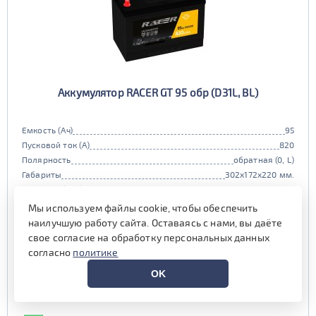
Аккумулятор RACER GT 95 обр (D31L, BL)
Емкость (Ач)
95
Пусковой ток (А)
820
Полярность
обратная (0, L)
Габариты
302x172x220 мм.
Гарантия (мес)
24 мес.
Цена:
9 240 руб.
i
Мы используем файлы cookie, чтобы обеспечить
наилучшую работу сайта. Оставаясь с нами, вы даёте
при обмене старой АКБ
аналогичного типоразмера
свое согласие на обработку персональных данных
согласно
политике
9 990 руб.
OK
Выгода на обслуживании от
800 руб.*