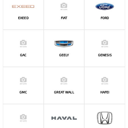
EXEED
FIAT
FORD
GAC
GEELY
GENESIS
GMC
GREAT WALL
HAFEI