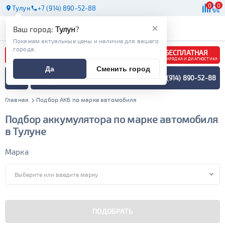
0
0
Тулун
+7 (914) 890-52-88
АКБ
МАСЛА
МАГАЗИНЫ
×
Ваш город:
Тулун
?
Покажем актуальные цены и наличие для вашего
города.
БЕСПЛАТНАЯ
ЗАРЯДКА И ДИАГНОСТИКА
Да
Сменить город
ПОДБОР АККУМУЛЯТОРА
+7 (914) 890-52-88
СПЕЦИАЛИСТОМ
МЕНЮ
Главная
Подбор АКБ по марке автомобиля
Подбор аккумулятора по марке автомобиля
в Тулуне
Марка
ПОДОБРАТЬ