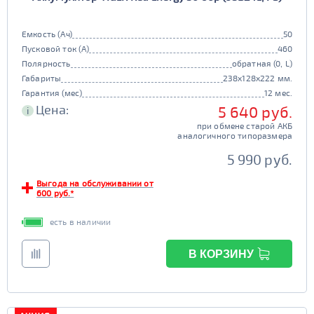
JIS B20
JIS D33
341 - 500
ПОКАЗАТЬ
125d31
95d31
да
нет
TRUCK 6V
Маркировка
Гибридный
Емкость (Ач)
50
501 - 700
СБРОСИТЬ
Пусковой ток (А)
460
3СТ-215
да
нет
Полярность
обратная (0, L)
TRUCK A
Маркировка
Габариты
Старт-стоп
238x128x222 мм.
Гарантия (мес)
12 мес.
6st132
6st140
да
нет
Цена:
5 640 руб.
i
TRUCK B
Маркировка
EFB
при обмене старой АКБ
аналогичного типоразмера
6st190
да
нет
5 990 руб.
TRUCK C
Маркировка
Выгода на обслуживании от
6st225
600 руб.*
есть в наличии
В КОРЗИНУ