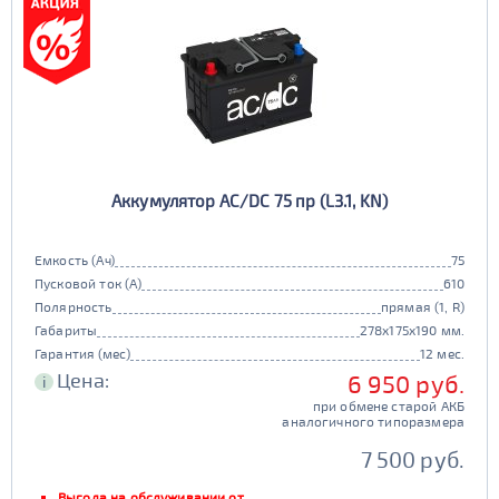
Аккумулятор AC/DC 75 пр (L3.1, KN)
Емкость (Ач)
75
Пусковой ток (А)
610
Полярность
прямая (1, R)
Габариты
278x175x190 мм.
Гарантия (мес)
12 мес.
Цена:
6 950 руб.
i
при обмене старой АКБ
аналогичного типоразмера
7 500 руб.
Выгода на обслуживании от