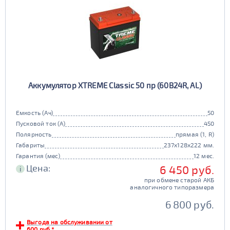
Аккумулятор XTREME Classic 50 пр (60B24R, AL)
Емкость (Ач)
50
Пусковой ток (А)
450
Полярность
прямая (1, R)
Габариты
237x128x222 мм.
Гарантия (мес)
12 мес.
Цена:
6 450 руб.
i
при обмене старой АКБ
аналогичного типоразмера
6 800 руб.
Выгода на обслуживании от
600 руб.*