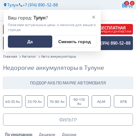
0
0
Тулун
+7 (914) 890-52-88
АКБ
МАСЛА
МАГАЗИНЫ
×
Ваш город:
Тулун
?
Покажем актуальные цены и наличие для вашего
БЕСПЛАТНАЯ
города.
ЗАРЯДКА И ДИАГНОСТИКА
ПОДБОР АККУМУЛЯТОРА
Да
Сменить город
+7 (914) 890-52-88
СПЕЦИАЛИСТОМ
МЕНЮ
Главная
Каталог
Авто аккумуляторы
Недорогие аккумуляторы в Тулуне
ПОДБОР АКБ ПО МАРКЕ АВТОМОБИЛЯ
90-110
40-55 Ач
55-70 Ач
70-90 Ач
AGM
EFB
Ач
ФИЛЬТР
По умолчанию
Дешевле
Дороже