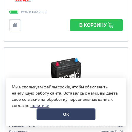
есть в наличии
В КОРЗИНУ
Мы используем файлы cookie, чтобы обеспечить
наилучшую работу сайта. Оставаясь с нами, вы даёте
свое согласие на обработку персональных данных
Аккумулятор AC/DC 50 пр (65B24R, KN)
согласно
политике
OK
Емкость (Ач)
50
Пусковой ток (А)
460
Полярность
прямая (1, R)