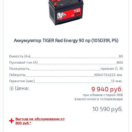
Аккумулятор TIGER Red Energy 90 пр (105D31R, PS)
Емкость (Ач)
90
Пусковой ток (А)
800
Полярность
прямая (1, R)
Габариты
300x172x222 мм.
Гарантия (мес)
12 мес.
Цена:
9 940 руб.
i
при обмене старой АКБ
аналогичного типоразмера
10 590 руб.
Выгода на обслуживании от
800 руб.*