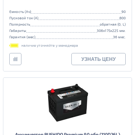
Емкость (Ач)
90
Пусковой ток (А)
800
Полярность
обратная (0, L)
Габариты
306x175x225 мм.
Гарантия (мес)
36 мес.
наличие уточняйте у менеджера
УЗНАТЬ ЦЕНУ
Аккумулятор BUSHIDO Premium 90 обр (110D26L)