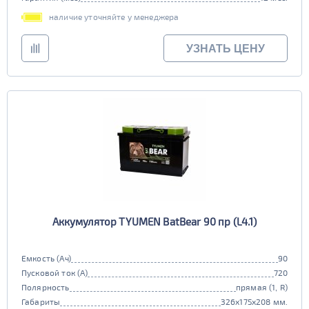
наличие уточняйте у менеджера
УЗНАТЬ ЦЕНУ
Аккумулятор TYUMEN BatBear 90 пр (L4.1)
Емкость (Ач)
90
Пусковой ток (А)
720
Полярность
прямая (1, R)
Габариты
326x175x208 мм.