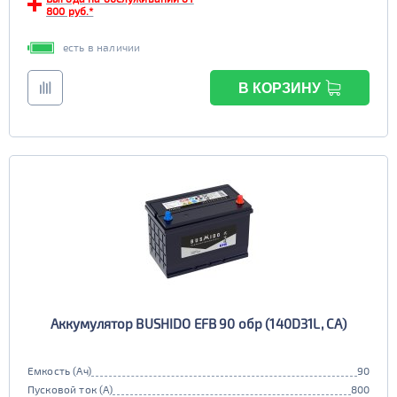
TRUCK C
Маркировка
800 руб.*
6st225
есть в наличии
В КОРЗИНУ
Аккумулятор BUSHIDO EFB 90 обр (140D31L, CA)
Емкость (Ач)
90
Пусковой ток (А)
800