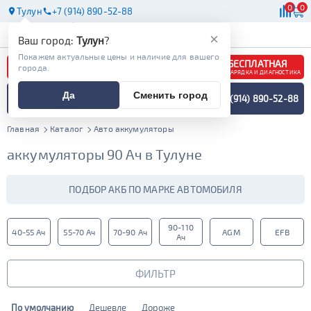
0
0
Тулун
+7 (914) 890-52-88
АКБ
МАСЛА
МАГАЗИНЫ
×
Ваш город:
Тулун
?
Покажем актуальные цены и наличие для вашего
БЕСПЛАТНАЯ
города.
ЗАРЯДКА И ДИАГНОСТИКА
ПОДБОР АККУМУЛЯТОРА
Да
Сменить город
+7 (914) 890-52-88
СПЕЦИАЛИСТОМ
МЕНЮ
Главная
Каталог
Авто аккумуляторы
аккумуляторы 90 Ач в Тулуне
ПОДБОР АКБ ПО МАРКЕ АВТОМОБИЛЯ
90-110
40-55 Ач
55-70 Ач
70-90 Ач
AGM
EFB
Ач
ФИЛЬТР
По умолчанию
Дешевле
Дороже