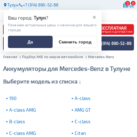
0
0
Тулун
+7 (914) 890-52-88
АКБ
МАСЛА
МАГАЗИНЫ
×
Ваш город:
Тулун
?
Покажем актуальные цены и наличие для вашего
БЕСПЛАТНАЯ
города.
ЗАРЯДКА И ДИАГНОСТИКА
ПОДБОР АККУМУЛЯТОРА
Да
Сменить город
+7 (914) 890-52-88
СПЕЦИАЛИСТОМ
МЕНЮ
Главная
Подбор АКБ по марке автомобиля
Mercedes-Benz
Аккумуляторы для Mercedes-Benz в Тулуне
Выберите модель из списка ↓
190
A-class
A-class AMG
AMG GT
B-class
C-class
C-class AMG
Citan