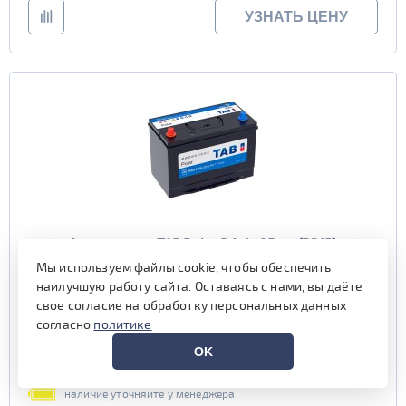
УЗНАТЬ ЦЕНУ
Аккумулятор TAB Polar S Asia 95 пр (D31R)
Мы используем файлы cookie, чтобы обеспечить
наилучшую работу сайта. Оставаясь с нами, вы даёте
Емкость (Ач)
95
свое согласие на обработку персональных данных
Пусковой ток (А)
850
согласно
политике
Полярность
прямая (1, R)
Габариты
303x175x218 мм.
OK
Гарантия (мес)
24 мес.
наличие уточняйте у менеджера