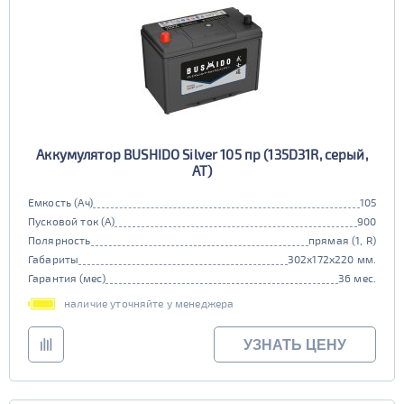
Аккумулятор BUSHIDO Silver 105 пр (135D31R, серый,
AT)
Емкость (Ач)
105
Пусковой ток (А)
900
Полярность
прямая (1, R)
Габариты
302x172x220 мм.
Гарантия (мес)
36 мес.
наличие уточняйте у менеджера
УЗНАТЬ ЦЕНУ