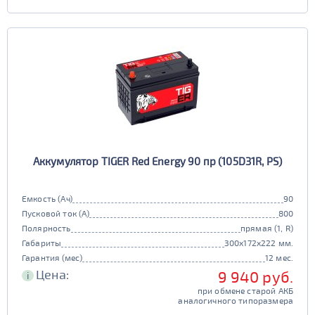
Аккумулятор TIGER Red Energy 90 пр (105D31R, PS)
Емкость (Ач)
90
Пусковой ток (А)
800
Полярность
прямая (1, R)
Габариты
300x172x222 мм.
Гарантия (мес)
12 мес.
Цена:
9 940 руб.
i
при обмене старой АКБ
аналогичного типоразмера