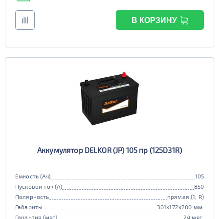
В КОРЗИНУ
Аккумулятор DELKOR (JP) 105 пр (125D31R)
Емкость (Ач)
105
Пусковой ток (А)
850
Полярность
прямая (1, R)
Габариты
301x172x200 мм.
Гарантия (мес)
24 мес.