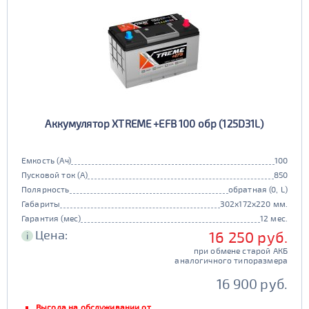
Аккумулятор XTREME +EFB 100 обр (125D31L)
Емкость (Ач)
100
Пусковой ток (А)
850
Полярность
обратная (0, L)
Габариты
302x172x220 мм.
Гарантия (мес)
12 мес.
Цена:
16 250 руб.
i
при обмене старой АКБ
аналогичного типоразмера
16 900 руб.
Выгода на обслуживании от