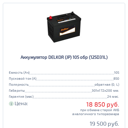
Европа
Казахстан
Длина (мм)
Китай
Россия
Белоруссия
Чехия
100 - 200
Ширина (мм)
Ю. Корея
Япония
50 - 150
201 - 250
Высота (мм)
100 - 180
151 - 200
251 - 300
Напряжение (Вольт)
Аккумулятор DELKOR (JP) 105 обр (125D31L)
12В
6В
181 - 195
201 - 300
Технологии
301 - 340
Емкость (Ач)
105
Пусковой ток (А)
850
AGM
196 - 300
Полярность
обратная (0, L)
341 - 500
ПОКАЗАТЬ
да
нет
Габариты
301x172x200 мм.
Гарантия (мес)
24 мес.
Гибридный
501 - 700
Цена:
18 850 руб.
СБРОСИТЬ
i
да
нет
при обмене старой АКБ
аналогичного типоразмера
Старт-стоп
19 500 руб.
да
нет