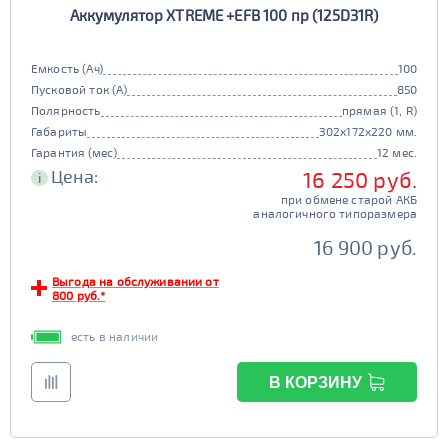
Аккумулятор XTREME +EFB 100 пр (125D31R)
90D26
95D26
105d31
115d31
JIS B20
JIS D33
125d31
95d31
Емкость (Ач)
100
TRUCK 6V
Маркировка
Пусковой ток (А)
850
Полярность
прямая (1, R)
3СТ-215
Габариты
302x172x220 мм.
TRUCK A
Маркировка
Гарантия (мес)
12 мес.
Цена:
16 250 руб.
i
6st132
6st140
при обмене старой АКБ
TRUCK B
Маркировка
аналогичного типоразмера
6st190
16 900 руб.
TRUCK C
Маркировка
Выгода на обслуживании от
800 руб.*
6st225
есть в наличии
Класс
эконом
стандарт
В КОРЗИНУ
Обслуживаемость
улучшенные
премиум
да
нет
элит
Регион производства