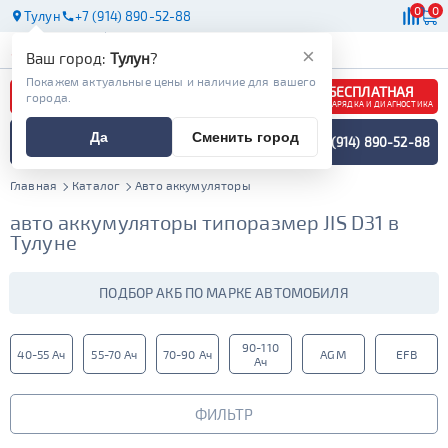
0
0
Тулун
+7 (914) 890-52-88
АКБ
МАСЛА
МАГАЗИНЫ
×
Ваш город:
Тулун
?
Покажем актуальные цены и наличие для вашего
БЕСПЛАТНАЯ
города.
ЗАРЯДКА И ДИАГНОСТИКА
ПОДБОР АККУМУЛЯТОРА
Да
Сменить город
+7 (914) 890-52-88
СПЕЦИАЛИСТОМ
МЕНЮ
Главная
Каталог
Авто аккумуляторы
авто аккумуляторы типоразмер JIS D31 в
Тулуне
ПОДБОР АКБ ПО МАРКЕ АВТОМОБИЛЯ
90-110
40-55 Ач
55-70 Ач
70-90 Ач
AGM
EFB
Ач
ФИЛЬТР