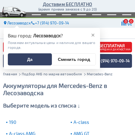
Доставим БЕСПЛАТНО
(время приема заказов с 9 до 20)
0
0
Лесозаводск
+7 (914) 970-09-14
АКБ
МАСЛА
МАГАЗИНЫ
ДОСТАВКА
×
Ваш город:
Лесозаводск
?
Покажем актуальные цены и наличие для вашего
БЕСПЛАТНАЯ
города.
ЗАРЯДКА И ДИАГНОСТИКА
ПОДБОР АККУМУЛЯТОРА
Да
Сменить город
+7 (914) 970-09-14
СПЕЦИАЛИСТОМ
МЕНЮ
Главная
Подбор АКБ по марке автомобиля
Mercedes-Benz
Аккумуляторы для Mercedes-Benz в
Лесозаводска
Выберите модель из списка ↓
190
A-class
A-class AMG
AMG GT