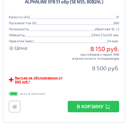
ALPHALINE EFB 51 обр (SE N55, 80B24L)
Емкость (Ач)
51
Пусковой ток (А)
500
Полярность
обратная (0, L)
Габариты
234x127x220 мм.
Гарантия (мес)
24 мес.
Цена:
8 150 руб.
i
при обмене старой АКБ
аналогичного типоразмера
8 500 руб.
Выгода на обслуживании от
600 руб.*
есть в наличии
В КОРЗИНУ