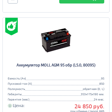
6st225
Аккумулятор MOLL AGM 95 обр (L5.0, 80095)
Емкость (Ач)
95
Пусковой ток (А)
850
Полярность
обратная (0, L)
Габариты
353x175x190 мм.
Гарантия (мес)
24 мес.
Цена:
24 850 руб.
i
при обмене старой АКБ