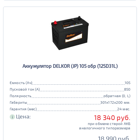
Аккумулятор DELKOR (JP) 105 обр (125D31L)
Емкость (Ач)
105
Пусковой ток (А)
850
Полярность
обратная (0, L)
Габариты
301x172x200 мм.
Гарантия (мес)
24 мес.
Цена:
18 340 руб.
i
при обмене старой АКБ
аналогичного типоразмера
18 990 руб.