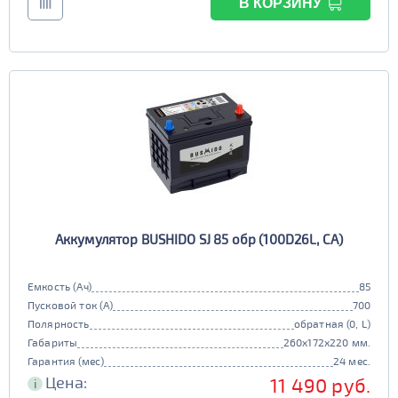
В КОРЗИНУ
Аккумулятор BUSHIDO SJ 85 обр (100D26L, CA)
Емкость (Ач)
85
Пусковой ток (А)
700
Полярность
обратная (0, L)
Габариты
260x172x220 мм.
Гарантия (мес)
24 мес.
Цена:
11 490 руб.
i