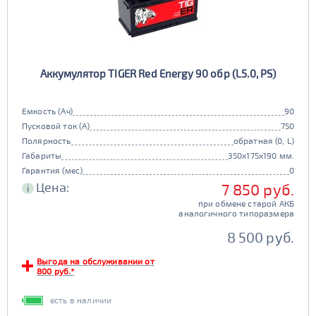
Аккумулятор TIGER Red Energy 90 обр (L5.0, PS)
Емкость (Ач)
90
Пусковой ток (А)
750
Полярность
обратная (0, L)
Габариты
350x175x190 мм.
Гарантия (мес)
0
Цена:
7 850 руб.
i
при обмене старой АКБ
аналогичного типоразмера
8 500 руб.
Выгода на обслуживании от
800 руб.*
есть в наличии