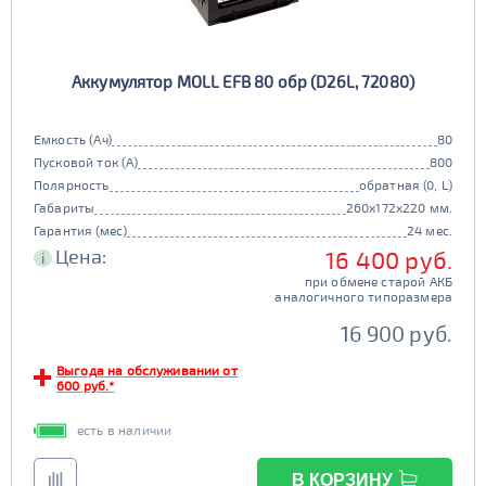
12В
6В
JIS D23
Маркировка
181 - 195
201 - 300
Технологии
301 - 340
55d23
65d23
AGM
80d23
85d23
JIS D26
Маркировка
196 - 300
Аккумулятор MOLL EFB 80 обр (D26L, 72080)
341 - 500
ПОКАЗАТЬ
90d23
95d23
да
нет
110D26
75D26
Гибридный
Емкость (Ач)
80
80D26
85D26
JIS D31
Маркировка
501 - 700
СБРОСИТЬ
Пусковой ток (А)
800
90D26
95D26
да
нет
105d31
115d31
Полярность
обратная (0, L)
JIS B20
JIS D33
Габариты
Старт-стоп
260x172x220 мм.
125d31
95d31
Гарантия (мес)
24 мес.
TRUCK 6V
Маркировка
да
нет
Цена:
16 400 руб.
i
EFB
3СТ-215
при обмене старой АКБ
аналогичного типоразмера
TRUCK A
Маркировка
да
нет
16 900 руб.
6st132
6st140
Выгода на обслуживании от
TRUCK B
Маркировка
600 руб.*
6st190
есть в наличии
TRUCK C
Маркировка
В КОРЗИНУ