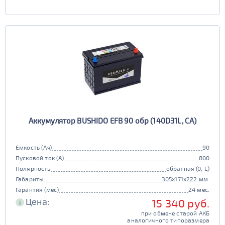
Аккумулятор BUSHIDO EFB 90 обр (140D31L, CA)
Емкость (Ач)
90
Пусковой ток (А)
800
Полярность
обратная (0, L)
Габариты
305x171x222 мм.
Гарантия (мес)
24 мес.
Цена:
15 340 руб.
i
при обмене старой АКБ
аналогичного типоразмера