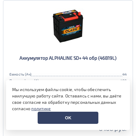
Аккумулятор ALPHALINE SD+ 44 обр (46B19L)
Емкость (Ач)
44
Пусковой ток (А)
400
Полярность
обратная (0, L)
Мы используем файлы cookie, чтобы обеспечить
Габариты
187x127x220 мм.
наилучшую работу сайта. Оставаясь с нами, вы даёте
Гарантия (мес)
24 мес.
свое согласие на обработку персональных данных
Цена:
5 850 руб.
i
согласно
политике
при обмене старой АКБ
OK
аналогичного типоразмера
6 100 руб.