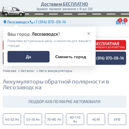
Доставим БЕСПЛАТНО
(время приема заказов с 9 до 20)
0
0
Лесозаводск
+7 (914) 970-09-14
АКБ
МАСЛА
МАГАЗИНЫ
ДОСТАВКА
×
Ваш город:
Лесозаводск
?
Покажем актуальные цены и наличие для вашего
БЕСПЛАТНАЯ
города.
ЗАРЯДКА И ДИАГНОСТИКА
ПОДБОР АККУМУЛЯТОРА
Да
Сменить город
+7 (914) 970-09-14
СПЕЦИАЛИСТОМ
МЕНЮ
Главная
Каталог
Авто аккумуляторы
Аккумуляторы обратной полярности в
Лесозаводска
ПОДБОР АКБ ПО МАРКЕ АВТОМОБИЛЯ
90-110
40-55 Ач
55-70 Ач
70-90 Ач
AGM
EFB
Ач