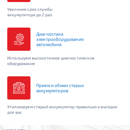
Увеличим срок службы
аккумулятора до 2 раз
ПОДОБРАТЬ
ОЧИСТИТЬ
*Если у вас возникли вопросы или трудности с выбором
Диагностика
аккумулятора, уточняйте оптимальный вариант по телефону
электрооборудования
+7 (914) 970-09-14
. Либо у продавцов в
наших магазинах.
автомобиля
Используем высокоточное диагностическое
оборудование
Прием и обмен старых
аккумуляторов
Утилизируем старый аккумулятор правильно и выгодно
для вас