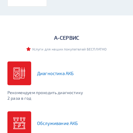
Легковые
Грузовые
Мото
Катерные
Стационарные
Бренд
А-СЕРВИС
Услуги для наших покупателей БЕСПЛАТНО
Бренд-Линейка
Диагностика АКБ
Емкость (Ач)
Рекомендуем проходить диагностику
Сначала выберите бренд или линейку
2 раза в год
Пусковой ток (А)
Сначала выберите бренд или линейку
Обслуживание АКБ