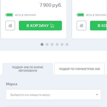
7 900 руб.
есть в наличии
есть в наличи
В КОРЗИНУ
В К
ПОДБОР АКБ ПО МАРКЕ
ПОДБОР ПО ПАРАМЕТРАМ АКБ
АВТОМОБИЛЯ
Марка