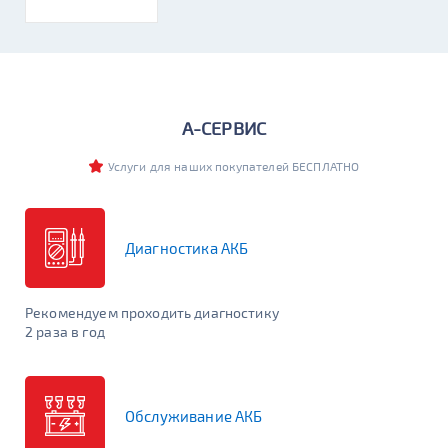
Легковые
Грузовые
Мото
Катерные
Стационарные
Бренд
А-СЕРВИС
Услуги для наших покупателей БЕСПЛАТНО
Бренд-Линейка
Диагностика АКБ
Емкость (Ач)
Рекомендуем проходить диагностику
Сначала выберите бренд или линейку
2 раза в год
Пусковой ток (А)
Сначала выберите бренд или линейку
Обслуживание АКБ