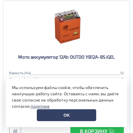
Мото аккумулятор 12Ah OUTDO YB12A-BS iGEL
Емкость (Ач)
12
Пусковой ток (А)
0
Полярность
прямая (1, R)
Мы используем файлы cookie, чтобы обеспечить
Габариты
133x79x157 мм.
наилучшую работу сайта. Оставаясь с нами, вы даёте
Гарантия (мес)
12 мес.
свое согласие на обработку персональных данных
Цена:
4 390 руб.
i
согласно
политике
OK
есть в наличии
В КОРЗИНУ