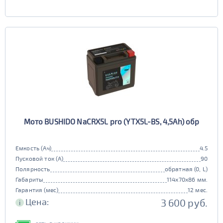
Мото BUSHIDO NaCRX5L pro (YTX5L-BS, 4,5Ah) обр
Емкость (Ач)
4.5
Пусковой ток (А)
90
Полярность
обратная (0, L)
Габариты
114x70x86 мм.
Гарантия (мес)
12 мес.
Цена:
3 600 руб.
i