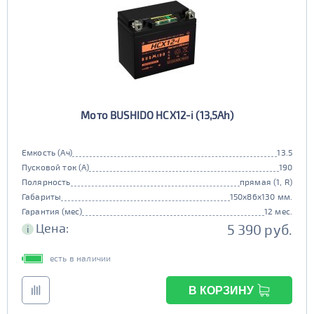
Мото BUSHIDO HCX12-i (13,5Ah)
Емкость (Ач)
13.5
Пусковой ток (А)
190
Полярность
прямая (1, R)
Габариты
150x86x130 мм.
Гарантия (мес)
12 мес.
Цена:
5 390 руб.
i
есть в наличии
В КОРЗИНУ