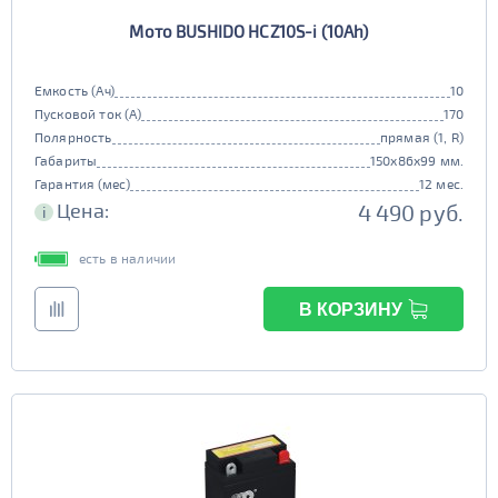
Мото BUSHIDO HCZ10S-i (10Ah)
Емкость (Ач)
10
Пусковой ток (А)
170
Полярность
прямая (1, R)
Габариты
150x86x99 мм.
Гарантия (мес)
12 мес.
Цена:
4 490 руб.
i
есть в наличии
В КОРЗИНУ