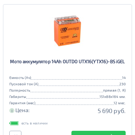
Мото аккумулятор 14Ah OUTDO UTX16(YTX16)-BS iGEL
Емкость (Ач)
14
Пусковой ток (А)
230
Полярность
прямая (1, R)
Габариты
151x88x164 мм.
Гарантия (мес)
12 мес.
Цена:
5 690 руб.
i
есть в наличии