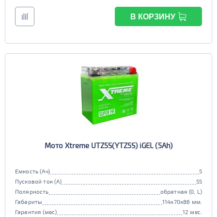
В КОРЗИНУ
Мото Xtreme UTZ5S(YTZ5S) iGEL (5Ah)
Емкость (Ач)
5
Пусковой ток (А)
55
Полярность
обратная (0, L)
Габариты
114x70x86 мм.
Гарантия (мес)
12 мес.