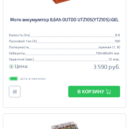
Мото аккумулятор 8,6Ah OUTDO UTZ10S(YTZ10S) iGEL
Емкость (Ач)
8.6
Пусковой ток (А)
190
Полярность
прямая (1, R)
Габариты
150x86x94 мм.
Гарантия (мес)
12 мес.
Цена:
3 590 руб.
i
есть в наличии
В КОРЗИНУ