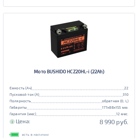
Мото BUSHIDO HCZ20HL-i (22Ah)
Емкость (Ач)
22
Пусковой ток (А)
310
Полярность
обратная (0, L)
Габариты
177x88x155 мм.
Гарантия (мес)
12 мес.
Цена:
8 990 руб.
i
есть в наличии