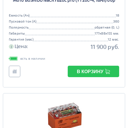
Мото BUSHIDO NaCRYB20L pro (YT20L-4, 18Ah) обр
Емкость (Ач)
18
Пусковой ток (А)
360
Полярность
обратная (0, L)
Габариты
177x88x155 мм.
Гарантия (мес)
12 мес.
Цена:
11 900 руб.
i
есть в наличии
В КОРЗИНУ