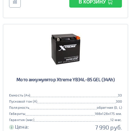
В КОРЗИНУ
Мото аккумулятор Xtreme YB34L-BS GEL (34Ah)
Емкость (Ач)
33
Пусковой ток (А)
300
Полярность
обратная (0, L)
Габариты
168x126x175 мм.
Гарантия (мес)
12 мес.
Цена:
7 990 руб.
i