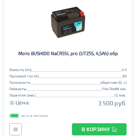
Мото BUSHIDO NaCR5SL pro (UTZ5S, 4,5Ah) обр
Емкость (Ач)
4.5
Пусковой ток (А)
90
Полярность
обратная (0, L)
Габариты
114x70x86 мм.
Гарантия (мес)
12 мес.
Цена:
3 500 руб.
i
есть в наличии
В КОРЗИНУ