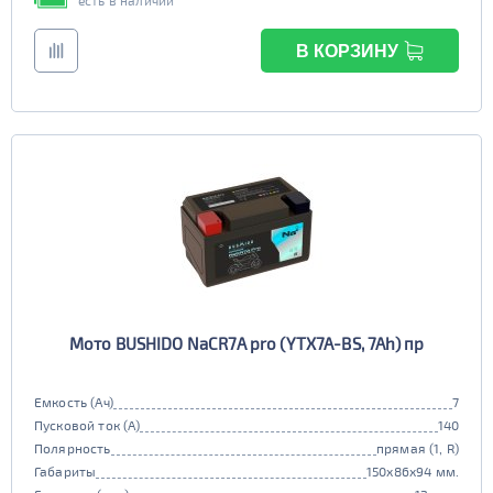
есть в наличии
В КОРЗИНУ
Мото BUSHIDO NaCR7A pro (YTX7A-BS, 7Ah) пр
Емкость (Ач)
7
Пусковой ток (А)
140
Полярность
прямая (1, R)
Габариты
150x86x94 мм.