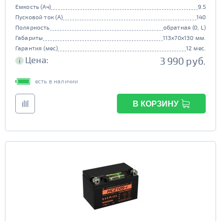
Емкость (Ач)
9.5
Пусковой ток (А)
140
Полярность
обратная (0, L)
Габариты
113x70x130 мм.
Гарантия (мес)
12 мес.
Цена:
3 990 руб.
i
есть в наличии
В КОРЗИНУ