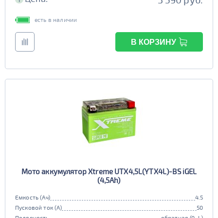
есть в наличии
В КОРЗИНУ
Мото аккумулятор Xtreme UTX4,5L(YTX4L)-BS iGEL
(4,5Ah)
Емкость (Ач)
4.5
Пусковой ток (А)
50
Полярность
обратная (0, L)