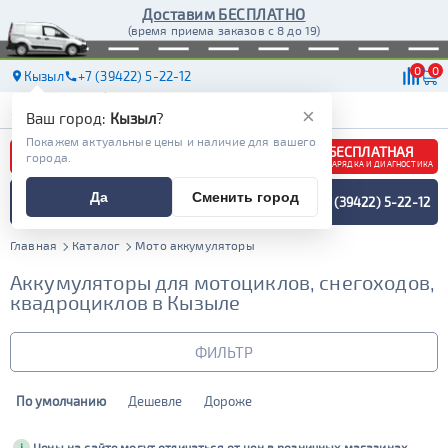
Доставим БЕСПЛАТНО
(время приема заказов с 8 до 19)
0
0
Кызыл
+7 (39422) 5-22-12
АКБ
МАСЛА
МАГАЗИНЫ
ДОСТАВКА
×
Ваш город:
Кызыл
?
Покажем актуальные цены и наличие для вашего
БЕСПЛАТНАЯ
города.
ЗАРЯДКА И ДИАГНОСТИКА
ПОДБОР АККУМУЛЯТОРА
Да
Сменить город
+7 (39422) 5-22-12
СПЕЦИАЛИСТОМ
МЕНЮ
Главная
Каталог
Мото аккумуляторы
Аккумуляторы для мотоциклов, снегоходов,
квадроциклов в Кызыле
ФИЛЬТР
По умолчанию
Дешевле
Дороже
Бренд
Bushido
XTREME
i
Цены на сайте могут отличаться от цен в розничных магазинах