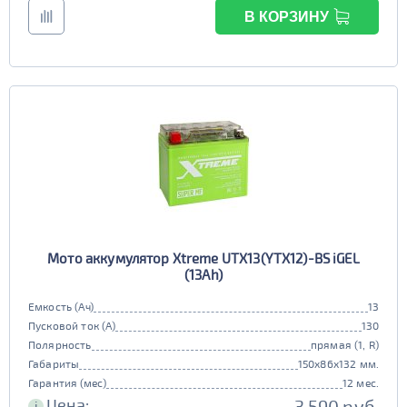
Высота (мм)
В КОРЗИНУ
100 - 180
Напряжение (Вольт)
12В
6В
Технологии
AGM
ПОКАЗАТЬ
да
Гибридный
СБРОСИТЬ
нет
Старт-стоп
Мото аккумулятор Xtreme UTX13(YTX12)-BS iGEL
(13Ah)
нет
EFB
Емкость (Ач)
13
Пусковой ток (А)
130
нет
Полярность
прямая (1, R)
Габариты
150x86x132 мм.
Гарантия (мес)
12 мес.
Цена:
3 590 руб.
i