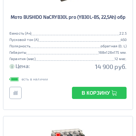
Мото BUSHIDO NaCRYB30L pro (YB30L-BS, 22,5Ah) обр
Емкость (Ач)
22.5
Пусковой ток (А)
450
Полярность
обратная (0, L)
Габариты
168x126x175 мм.
Гарантия (мес)
12 мес.
Цена:
14 900 руб.
i
есть в наличии
В КОРЗИНУ