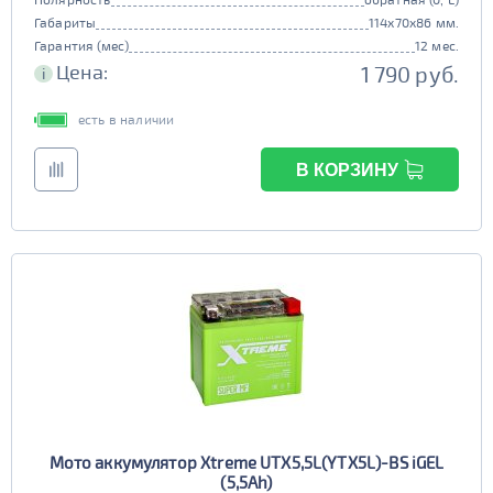
Габариты
114x70x86 мм.
Гарантия (мес)
12 мес.
Цена:
1 790 руб.
i
есть в наличии
В КОРЗИНУ
Мото аккумулятор Xtreme UTX5,5L(YTX5L)-BS iGEL
(5,5Ah)