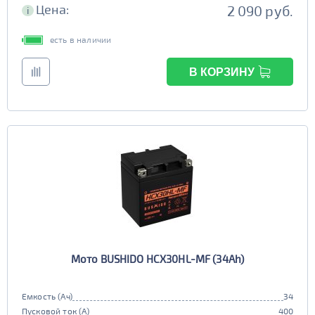
Цена:
2 090 руб.
i
есть в наличии
В КОРЗИНУ
Мото BUSHIDO HCX30HL-MF (34Ah)
Емкость (Ач)
34
Пусковой ток (А)
400