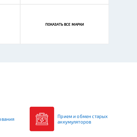
ПОКАЗАТЬ ВСЕ МАРКИ
Пусковой ток (А)
ейку
Сначала выберите бренд или линейку
лефону
+7
ПОДОБРАТЬ
ОЧИСТИТЬ
Прием и обмен старых
ования
аккумуляторов