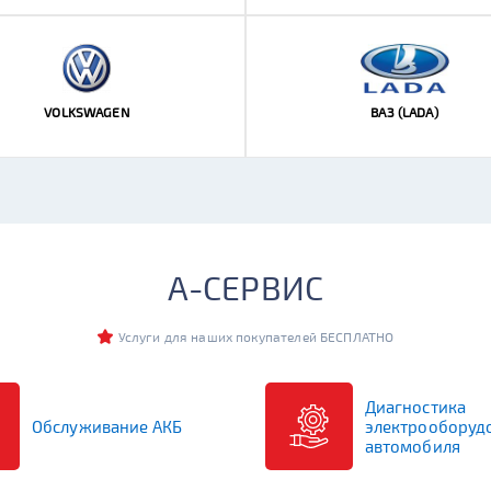
VOLKSWAGEN
ВАЗ (LADA)
ационарные
Линейка
Емкость (Ач)
А-СЕРВИС
Сначала выберите бренд или лин
Услуги для наших покупателей БЕСПЛАТНО
выбором аккумулятора, уточняйте оптимальный вариант по те
инах.
Диагностика
Обслуживание АКБ
электрооборуд
автомобиля