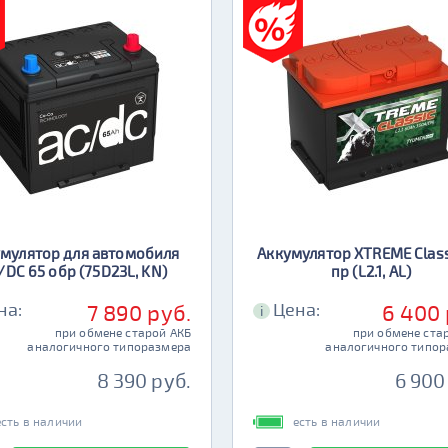
мулятор для автомобиля
Аккумулятор XTREME Class
/DC 65 обр (75D23L, KN)
пр (L2.1, AL)
на:
Цена:
7 890 руб.
6 400 
i
при обмене старой АКБ
при обмене ста
аналогичного типоразмера
аналогичного типо
8 390 руб.
6 900
есть в наличии
есть в наличии