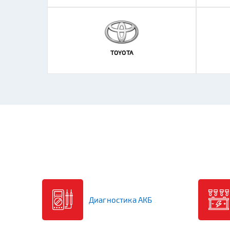
TOYOTA
Легковые
Грузовые
Мото
Катерные
Ст
Бренд
Бренд-
*Если у вас возникли вопросы или трудности с 
(3842) 333-093
. Либо у продавцов в
наших магаз
Диагностика АКБ