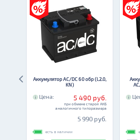
ic 50
Аккумулятор AC/DC 60 обр (L2.0,
Акку
KN)
AC
Цена:
Це
 руб.
5 490 руб.
i
i
рой АКБ
при обмене старой АКБ
размера
аналогичного типоразмера
 руб.
5 990 руб.
есть в наличии