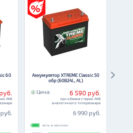
ic 60
Аккумулятор XTREME Classic 50
Аккуму
обр (60B24L, AL)
Цена:
Це
руб.
6 590 руб.
i
i
рой АКБ
при обмене старой АКБ
размера
аналогичного типоразмера
 руб.
6 990 руб.
есть в наличии
е