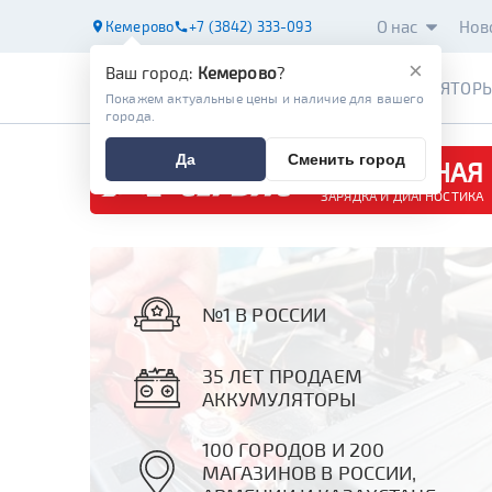
О нас
Нов
Кемерово
+7 (3842) 333-093
×
Ваш город:
Кемерово
?
АККУМУЛЯТОР
Покажем актуальные цены и наличие для вашего
города.
Да
Сменить город
БЕСПЛАТНАЯ
ЗАРЯДКА И ДИАГНОСТИКА
№1 В РОССИИ
35 ЛЕТ ПРОДАЕМ
АККУМУЛЯТОРЫ
100 ГОРОДОВ И 200
МАГАЗИНОВ В РОССИИ,