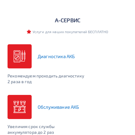
Бренд
А-СЕРВИС
Услуги для наших покупателей БЕСПЛАТНО
Бренд-Линейка
Диагностика АКБ
Емкость (Ач)
Рекомендуем проходить диагностику
Сначала выберите бренд или линейку
2 раза в год
Пусковой ток (А)
Сначала выберите бренд или линейку
Обслуживание АКБ
Увеличим срок службы
аккумулятора до 2 раз
ПОДОБРАТЬ
ОЧИСТИТЬ