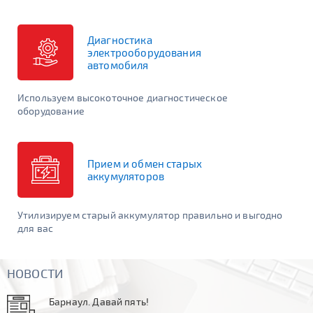
*Если у вас возникли вопросы или трудности с выбором
Диагностика
аккумулятора, уточняйте оптимальный вариант по телефону
электрооборудования
+7 (914) 330-34-22
. Либо у продавцов в
наших магазинах.
автомобиля
Используем высокоточное диагностическое
оборудование
Прием и обмен старых
аккумуляторов
Утилизируем старый аккумулятор правильно и выгодно
для вас
НОВОСТИ
Барнаул. Давай пять!