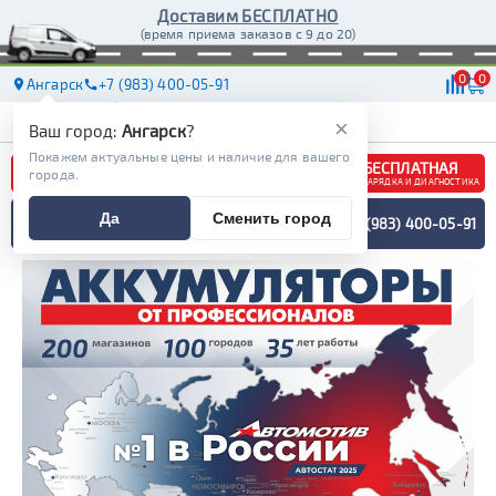
Доставим БЕСПЛАТНО
(время приема заказов с 9 до 20)
0
0
Ангарск
+7 (983) 400-05-91
АКБ
МАСЛА
МАГАЗИНЫ
ДОСТАВКА
×
Ваш город:
Ангарск
?
Покажем актуальные цены и наличие для вашего
БЕСПЛАТНАЯ
города.
ЗАРЯДКА И ДИАГНОСТИКА
ПОДБОР АККУМУЛЯТОРА
Да
Сменить город
+7 (983) 400-05-91
СПЕЦИАЛИСТОМ
МЕНЮ