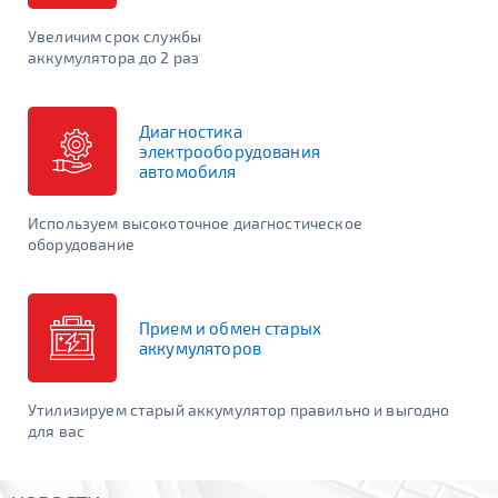
Увеличим срок службы
аккумулятора до 2 раз
ПОДОБРАТЬ
ОЧИСТИТЬ
*Если у вас возникли вопросы или трудности с выбором
Диагностика
аккумулятора, уточняйте оптимальный вариант по телефону
электрооборудования
+7 (983) 400-05-91
. Либо у продавцов в
наших магазинах.
автомобиля
Используем высокоточное диагностическое
оборудование
Прием и обмен старых
аккумуляторов
Утилизируем старый аккумулятор правильно и выгодно
для вас