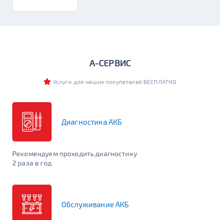
Легковые
Грузовые
Мото
Катерные
Стационарные
Бренд
А-СЕРВИС
Услуги для наших покупателей БЕСПЛАТНО
Бренд-Линейка
Диагностика АКБ
Емкость (Ач)
Рекомендуем проходить диагностику
Сначала выберите бренд или линейку
2 раза в год
Пусковой ток (А)
Сначала выберите бренд или линейку
Обслуживание АКБ