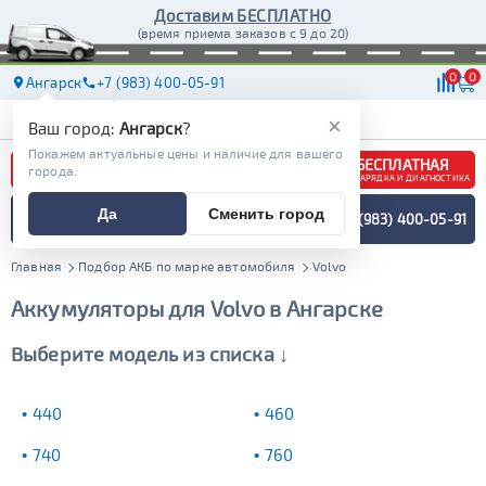
Доставим БЕСПЛАТНО
(время приема заказов с 9 до 20)
0
0
Ангарск
+7 (983) 400-05-91
АКБ
МАСЛА
МАГАЗИНЫ
ДОСТАВКА
×
Ваш город:
Ангарск
?
Покажем актуальные цены и наличие для вашего
БЕСПЛАТНАЯ
города.
ЗАРЯДКА И ДИАГНОСТИКА
ПОДБОР АККУМУЛЯТОРА
Да
Сменить город
+7 (983) 400-05-91
СПЕЦИАЛИСТОМ
МЕНЮ
Главная
Подбор АКБ по марке автомобиля
Volvo
Аккумуляторы для Volvo в Ангарске
Выберите модель из списка ↓
440
460
740
760