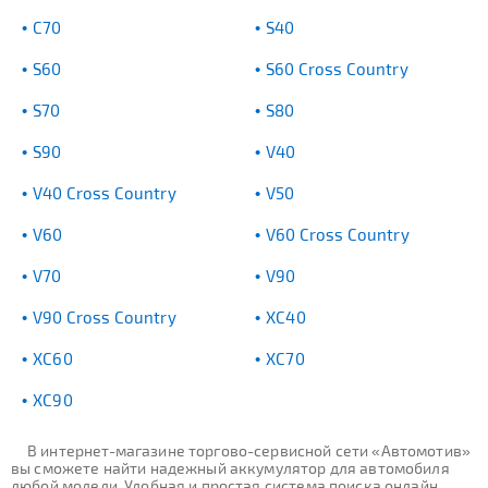
C70
S40
S60
S60 Cross Country
S70
S80
S90
V40
V40 Cross Country
V50
V60
V60 Cross Country
V70
V90
V90 Cross Country
XC40
XC60
XC70
XC90
В интернет-магазине торгово-сервисной сети «Автомотив»
вы сможете найти надежный аккумулятор для автомобиля
любой модели. Удобная и простая система поиска онлайн