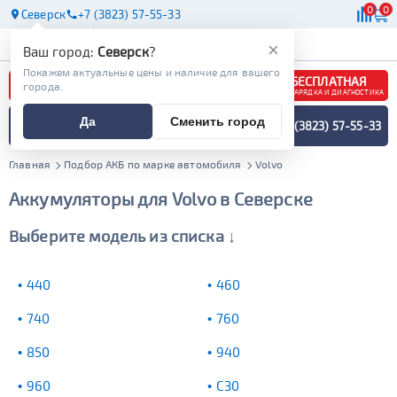
0
0
Северск
+7 (3823) 57-55-33
АКБ
МАСЛА
МАГАЗИНЫ
×
Ваш город:
Северск
?
Покажем актуальные цены и наличие для вашего
БЕСПЛАТНАЯ
города.
ЗАРЯДКА И ДИАГНОСТИКА
ПОДБОР АККУМУЛЯТОРА
Да
Сменить город
+7 (3823) 57-55-33
СПЕЦИАЛИСТОМ
МЕНЮ
Главная
Подбор АКБ по марке автомобиля
Volvo
Аккумуляторы для Volvo в Северске
Выберите модель из списка ↓
440
460
740
760
850
940
960
C30