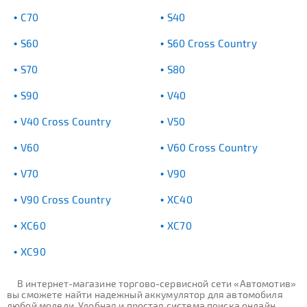
C70
S40
S60
S60 Cross Country
S70
S80
S90
V40
V40 Cross Country
V50
V60
V60 Cross Country
V70
V90
V90 Cross Country
XC40
XC60
XC70
XC90
В интернет-магазине торгово-сервисной сети «Автомотив»
вы сможете найти надежный аккумулятор для автомобиля
любой модели. Удобная и простая система поиска онлайн