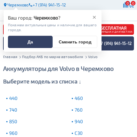
0
0
Черемхово
+7 (914) 941-15-12
АКБ
МАСЛА
МАГАЗИНЫ
×
Ваш город:
Черемхово
?
Покажем актуальные цены и наличие для вашего
БЕСПЛАТНАЯ
города.
ЗАРЯДКА И ДИАГНОСТИКА
ПОДБОР АККУМУЛЯТОРА
Да
Сменить город
+7 (914) 941-15-12
СПЕЦИАЛИСТОМ
МЕНЮ
Главная
Подбор АКБ по марке автомобиля
Volvo
Аккумуляторы для Volvo в Черемхово
Выберите модель из списка ↓
440
460
740
760
850
940
960
C30