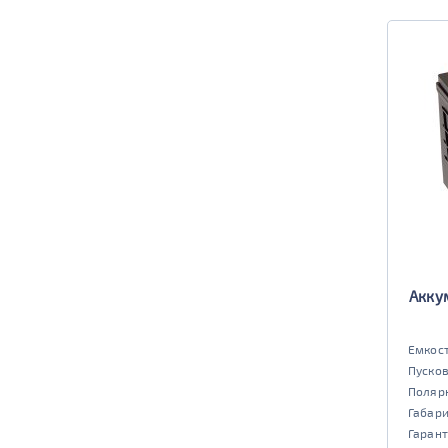
Акку
Емкост
Пусков
Поляр
Габар
Гарант