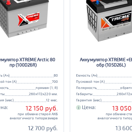
умулятор XTREME Arctic 80
Аккумулятор XTREME +E
пр (100D26R)
обр (105D26L)
ь (Ач)
80
Емкость (Ач)
ой ток (А)
700
Пусковой ток (А)
ность
прямая (1, R)
Полярность
обратн
иты
260x172x220 мм.
Габариты
260x172
ия (мес)
12 мес.
Гарантия (мес)
на:
Цена:
12 150 руб.
13 050
i
при обмене старой АКБ
при обмене ст
аналогичного типоразмера
аналогичного типо
12 700 руб.
13 600