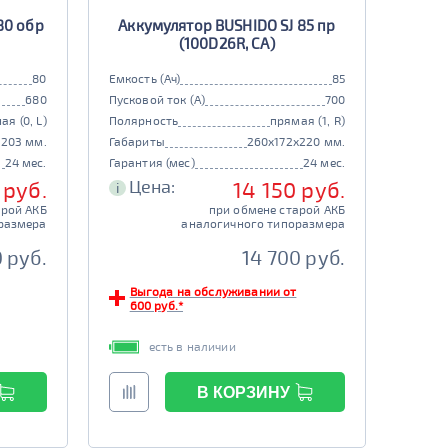
80 обр
Аккумулятор BUSHIDO SJ 85 пр
(100D26R, CA)
80
Емкость (Ач)
85
680
Пусковой ток (А)
700
ая (0, L)
Полярность
прямая (1, R)
x203 мм.
Габариты
260x172x220 мм.
24 мес.
Гарантия (мес)
24 мес.
Цена:
 руб.
14 150 руб.
i
арой АКБ
при обмене старой АКБ
размера
аналогичного типоразмера
 руб.
14 700 руб.
Выгода на обслуживании от
600 руб.*
есть в наличии
В КОРЗИНУ