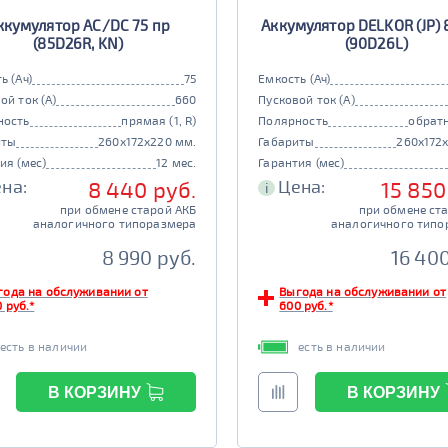
ккумулятор AC/DC 75 пр
Аккумулятор DELKOR (JP) 
(85D26R, KN)
(90D26L)
ь (Ач)
75
Емкость (Ач)
ой ток (А)
660
Пусковой ток (А)
ность
прямая (1, R)
Полярность
обратн
иты
260x172x220 мм.
Габариты
260x172
ия (мес)
12 мес.
Гарантия (мес)
на:
Цена:
8 440 руб.
15 850
i
при обмене старой АКБ
при обмене ст
аналогичного типоразмера
аналогичного типо
8 990 руб.
16 400
года на обслуживании от
Выгода на обслуживании от
 руб.*
600 руб.*
есть в наличии
есть в наличии
В КОРЗИНУ
В КОРЗИНУ