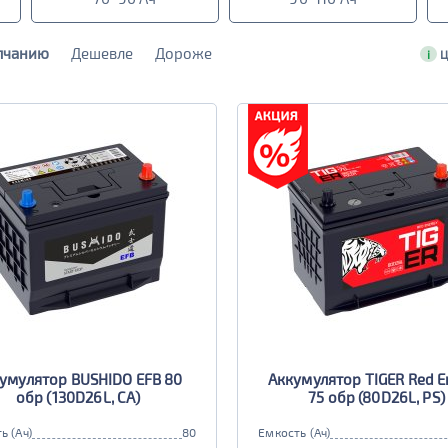
лчанию
Дешевле
Дороже
i
Ц
умулятор BUSHIDO EFB 80
Аккумулятор TIGER Red E
обр (130D26L, CA)
75 обр (80D26L, PS)
ь (Ач)
80
Емкость (Ач)