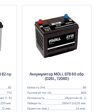
 82 пр
Аккумулятор MOLL EFB 80 обр
(D26L, 72080)
82
Емкость (Ач)
80
770
Пусковой ток (А)
800
ая (1, R)
Полярность
обратная (0, L)
x220 мм.
Габариты
260x172x220 мм.
12 мес.
Гарантия (мес)
24 мес.