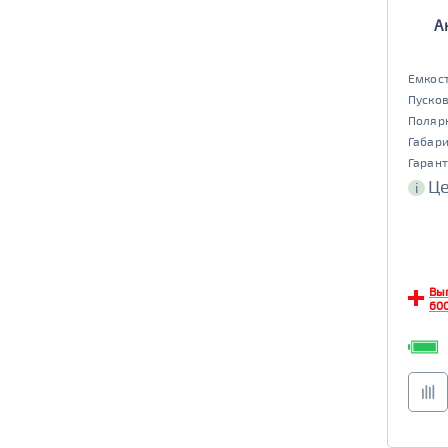
А
да
нет
EFB
Емкост
да
нет
Пусков
Поляр
Габар
Гарант
Це
i
Вы
600