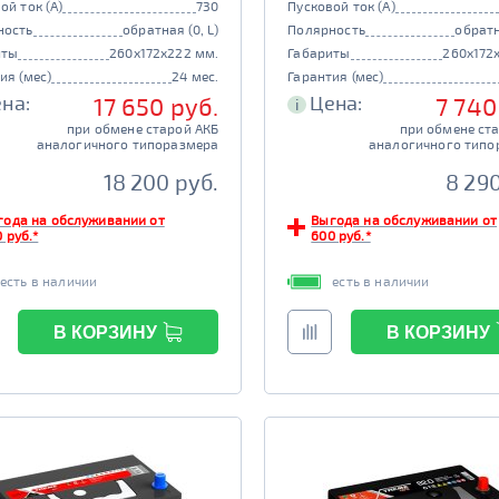
ой ток (А)
730
Пусковой ток (А)
ность
обратная (0, L)
Полярность
обратн
иты
260x172x222 мм.
Габариты
260x172
ия (мес)
24 мес.
Гарантия (мес)
на:
Цена:
17 650 руб.
7 740
i
при обмене старой АКБ
при обмене ст
аналогичного типоразмера
аналогичного типо
18 200 руб.
8 290
года на обслуживании от
Выгода на обслуживании от
 руб.*
600 руб.*
есть в наличии
есть в наличии
В КОРЗИНУ
В КОРЗИНУ