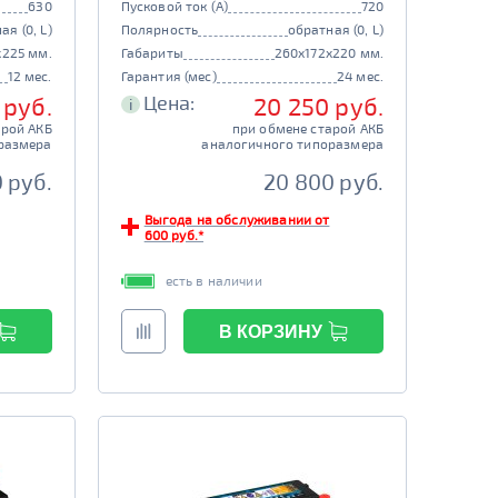
630
Пусковой ток (А)
720
ая (0, L)
Полярность
обратная (0, L)
x225 мм.
Габариты
260x172x220 мм.
12 мес.
Гарантия (мес)
24 мес.
Цена:
 руб.
20 250 руб.
i
арой АКБ
при обмене старой АКБ
размера
аналогичного типоразмера
 руб.
20 800 руб.
Выгода на обслуживании от
600 руб.*
есть в наличии
В КОРЗИНУ