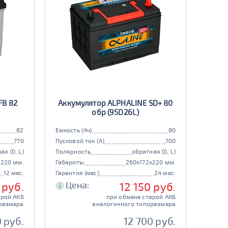
FB 82
Аккумулятор ALPHALINE SD+ 80
обр (95D26L)
82
Емкость (Ач)
80
770
Пусковой ток (А)
700
ая (0, L)
Полярность
обратная (0, L)
x220 мм.
Габариты
260x172x220 мм.
12 мес.
Гарантия (мес)
24 мес.
Цена:
 руб.
12 150 руб.
i
арой АКБ
при обмене старой АКБ
размера
аналогичного типоразмера
 руб.
12 700 руб.