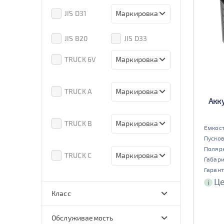
80D26
85D26
JIS D31
Маркировка
90D26
95D26
105d31
115d31
JIS B20
JIS D33
125d31
95d31
TRUCK 6V
Маркировка
3СТ-215
TRUCK A
Маркировка
Акк
6st132
6st140
TRUCK B
Маркировка
Емкост
Пусков
6st190
Поляр
TRUCK C
Маркировка
Габар
Гарант
6st225
Це
i
Класс
эконом
стандарт
Обслуживаемость
улучшенные
премиум