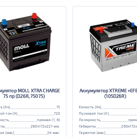
мулятор MOLL XTRA CHARGE
Аккумулятор XTREME +EFB
75 пр (D26R, 75075)
(105D26R)
ь (Ач)
75
Емкость (Ач)
ой ток (А)
720
Пусковой ток (А)
ность
прямая (1, R)
Полярность
прям
иты
260x172x221 мм.
Габариты
260x172
ия (мес)
24 мес.
Гарантия (мес)