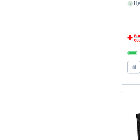
Це
i
Вы
600