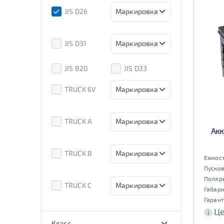
80d23
85d23
JIS D26
Маркировка
90d23
95d23
110D26
75D26
80D26
85D26
JIS D31
Маркировка
90D26
95D26
105d31
115d31
JIS B20
JIS D33
125d31
95d31
TRUCK 6V
Маркировка
3СТ-215
TRUCK A
Маркировка
Акк
6st132
6st140
TRUCK B
Маркировка
Емкост
Пусков
6st190
Поляр
TRUCK C
Маркировка
Габар
Гарант
6st225
Це
i
Класс