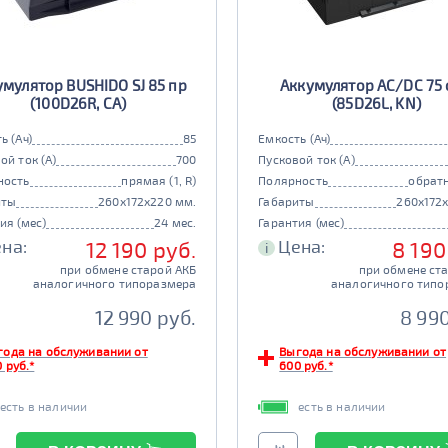
умулятор BUSHIDO SJ 85 пр
Аккумулятор AC/DC 75
(100D26R, CA)
(85D26L, KN)
ь (Ач)
85
Емкость (Ач)
ой ток (А)
700
Пусковой ток (А)
ность
прямая (1, R)
Полярность
обратн
иты
260x172x220 мм.
Габариты
260x172
ия (мес)
24 мес.
Гарантия (мес)
на:
Цена:
12 190 руб.
8 190
i
при обмене старой АКБ
при обмене ст
аналогичного типоразмера
аналогичного типо
12 990 руб.
8 990
года на обслуживании от
Выгода на обслуживании от
 руб.*
600 руб.*
есть в наличии
есть в наличии