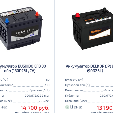
умулятор BUSHIDO EFB 80
Аккумулятор DELKOR (JP) 
обр (130D26L, CA)
(90D26L)
ь (Ач)
80
Емкость (Ач)
ой ток (А)
730
Пусковой ток (А)
ность
обратная (0, L)
Полярность
обратн
иты
260x172x222 мм.
Габариты
260x172
ия (мес)
24 мес.
Гарантия (мес)
на:
Цена:
14 700 руб.
13 190
i
при обмене старой АКБ
при обмене ст