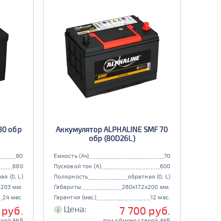
80 обр
Аккумулятор ALPHALINE SMF 70
обр (80D26L)
80
Емкость (Ач)
70
680
Пусковой ток (А)
600
ая (0, L)
Полярность
обратная (0, L)
x203 мм.
Габариты
260x172x200 мм.
24 мес.
Гарантия (мес)
12 мес.
Цена:
 руб.
7 700 руб.
i
арой АКБ
при обмене старой АКБ