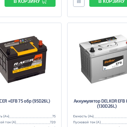
В КОРЗИНУ
В КОРЗИНУ
CER +EFB 75 обр (95D26L)
Аккумулятор DELKOR EFB 
(130D26L)
ь (Ач)
75
Емкость (Ач)
ой ток (А)
720
Пусковой ток (А)