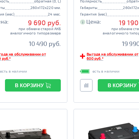
ность
обратная (0, L)
Полярность
обратн
иты
260x172x220 мм.
Габариты
260x172
ия (мес)
24 мес.
Гарантия (мес)
на:
Цена:
9 690 руб.
19 190
i
при обмене старой АКБ
при обмене ст
аналогичного типоразмера
аналогичного типо
10 490 руб.
19 99
года на обслуживании от
Выгода на обслуживании от
 руб.*
600 руб.*
есть в наличии
есть в наличии
В КОРЗИНУ
В КОРЗИНУ