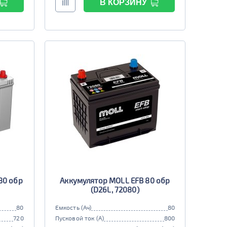
В КОРЗИНУ
80 обр
Аккумулятор MOLL EFB 80 обр
(D26L, 72080)
80
Емкость (Ач)
80
720
Пусковой ток (А)
800