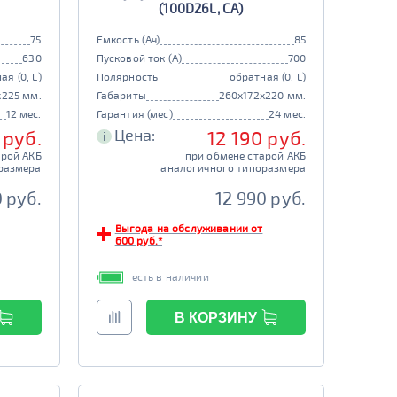
(100D26L, CA)
75
Емкость (Ач)
85
630
Пусковой ток (А)
700
ая (0, L)
Полярность
обратная (0, L)
x225 мм.
Габариты
260x172x220 мм.
12 мес.
Гарантия (мес)
24 мес.
Цена:
 руб.
12 190 руб.
i
арой АКБ
при обмене старой АКБ
размера
аналогичного типоразмера
 руб.
12 990 руб.
Выгода на обслуживании от
600 руб.*
есть в наличии
В КОРЗИНУ