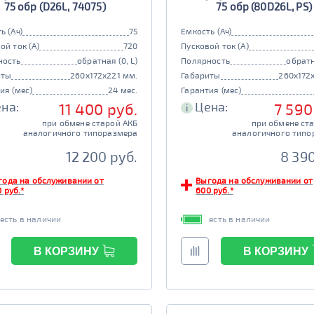
75 обр (D26L, 74075)
75 обр (80D26L, PS)
ь (Ач)
75
Емкость (Ач)
ой ток (А)
720
Пусковой ток (А)
ность
обратная (0, L)
Полярность
обратн
иты
260x172x221 мм.
Габариты
260x172
ия (мес)
24 мес.
Гарантия (мес)
на:
Цена:
11 400 руб.
7 590
i
при обмене старой АКБ
при обмене ст
аналогичного типоразмера
аналогичного типо
12 200 руб.
8 390
года на обслуживании от
Выгода на обслуживании от
 руб.*
600 руб.*
есть в наличии
есть в наличии
В КОРЗИНУ
В КОРЗИНУ