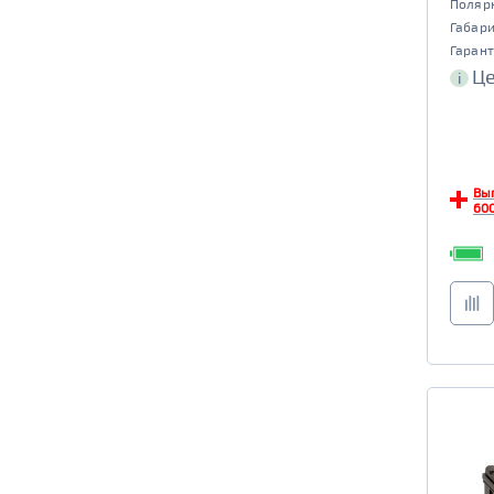
Поляр
Габар
Гарант
Це
i
Вы
600