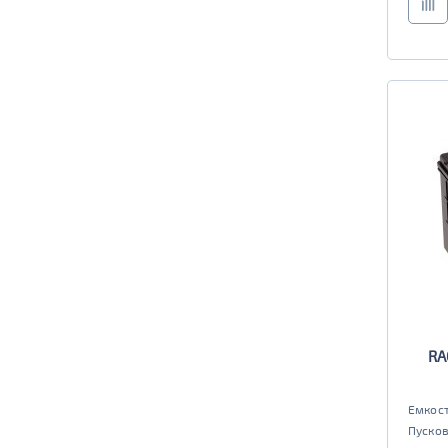
RA
Емкост
Пусков