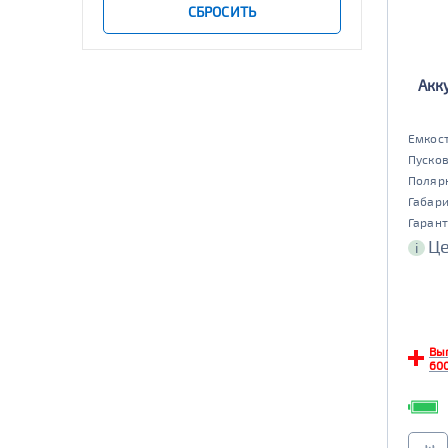
501 - 700
СБРОСИТЬ
да
нет
Старт-стоп
Акк
да
нет
EFB
Емкост
да
нет
Пусков
Поляр
Габар
Гарант
Це
i
Вы
600