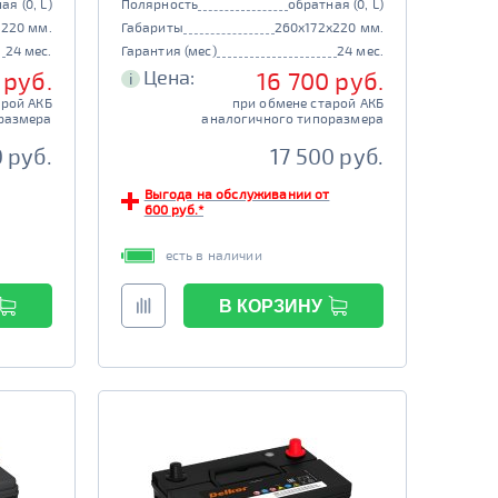
ая (0, L)
Полярность
обратная (0, L)
x220 мм.
Габариты
260x172x220 мм.
24 мес.
Гарантия (мес)
24 мес.
Цена:
 руб.
16 700 руб.
i
арой АКБ
при обмене старой АКБ
размера
аналогичного типоразмера
0 руб.
17 500 руб.
Выгода на обслуживании от
600 руб.*
есть в наличии
В КОРЗИНУ