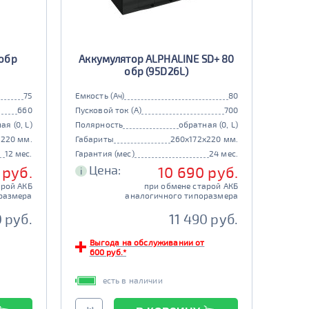
 обр
Аккумулятор ALPHALINE SD+ 80
обр (95D26L)
75
Емкость (Ач)
80
660
Пусковой ток (А)
700
ая (0, L)
Полярность
обратная (0, L)
x220 мм.
Габариты
260x172x220 мм.
12 мес.
Гарантия (мес)
24 мес.
Цена:
 руб.
10 690 руб.
i
арой АКБ
при обмене старой АКБ
размера
аналогичного типоразмера
 руб.
11 490 руб.
Выгода на обслуживании от
600 руб.*
есть в наличии