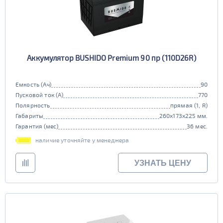
Аккумулятор BUSHIDO Premium 90 пр (110D26R)
Емкость (Ач)
90
Пусковой ток (А)
770
Полярность
прямая (1, R)
Габариты
260x173x225 мм.
Гарантия (мес)
36 мес.
наличие уточняйте у менеджера
УЗНАТЬ ЦЕНУ