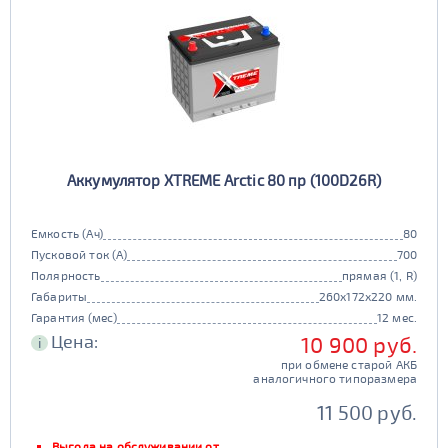
Аккумулятор XTREME Arctic 80 пр (100D26R)
Емкость (Ач)
80
Пусковой ток (А)
700
Полярность
прямая (1, R)
Габариты
260x172x220 мм.
Гарантия (мес)
12 мес.
Цена:
10 900 руб.
i
при обмене старой АКБ
аналогичного типоразмера
11 500 руб.
Выгода на обслуживании от