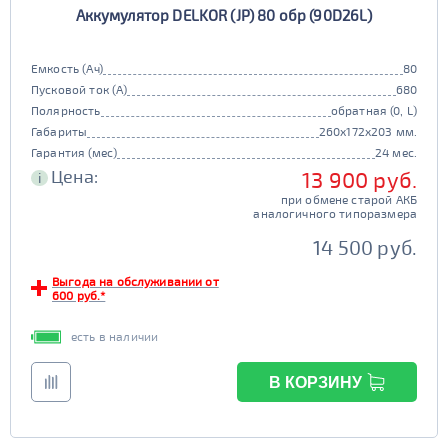
Аккумулятор DELKOR (JP) 80 обр (90D26L)
90D26
95D26
105d31
115d31
JIS B20
JIS D33
125d31
95d31
Емкость (Ач)
80
TRUCK 6V
Маркировка
Пусковой ток (А)
680
Полярность
обратная (0, L)
3СТ-215
Габариты
260x172x203 мм.
TRUCK A
Маркировка
Гарантия (мес)
24 мес.
Цена:
13 900 руб.
i
6st132
6st140
при обмене старой АКБ
TRUCK B
Маркировка
аналогичного типоразмера
6st190
14 500 руб.
TRUCK C
Маркировка
Выгода на обслуживании от
600 руб.*
6st225
есть в наличии
Класс
эконом
стандарт
В КОРЗИНУ
Обслуживаемость
улучшенные
премиум
да
нет
элит
Регион производства