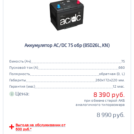
Аккумулятор AC/DC 75 обр (85D26L, KN)
Емкость (Ач)
75
Пусковой ток (А)
660
Полярность
обратная (0, L)
Габариты
260x172x220 мм.
Гарантия (мес)
12 мес.
Цена:
8 390 руб.
i
при обмене старой АКБ
аналогичного типоразмера
8 990 руб.
Выгода на обслуживании от
600 руб.*