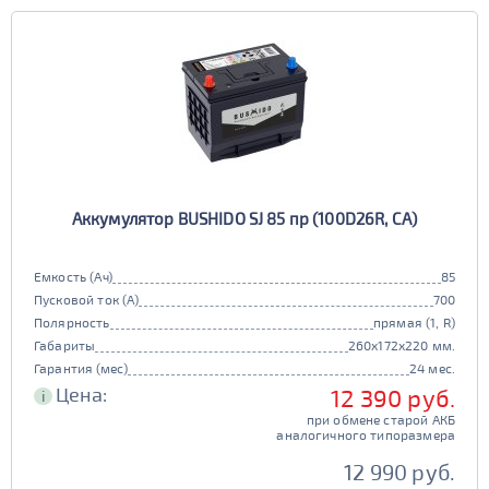
Европа
Казахстан
Длина (мм)
Китай
Россия
Белоруссия
Чехия
100 - 200
Ширина (мм)
Ю. Корея
Япония
50 - 150
201 - 250
Высота (мм)
100 - 180
151 - 200
251 - 300
Напряжение (Вольт)
Аккумулятор BUSHIDO SJ 85 пр (100D26R, CA)
12В
6В
181 - 195
201 - 300
Технологии
301 - 340
Емкость (Ач)
85
Пусковой ток (А)
700
AGM
196 - 300
Полярность
прямая (1, R)
341 - 500
ПОКАЗАТЬ
да
нет
Габариты
260x172x220 мм.
Гарантия (мес)
24 мес.
Гибридный
501 - 700
Цена:
12 390 руб.
СБРОСИТЬ
i
да
нет
при обмене старой АКБ
аналогичного типоразмера
Старт-стоп
12 990 руб.
да
нет