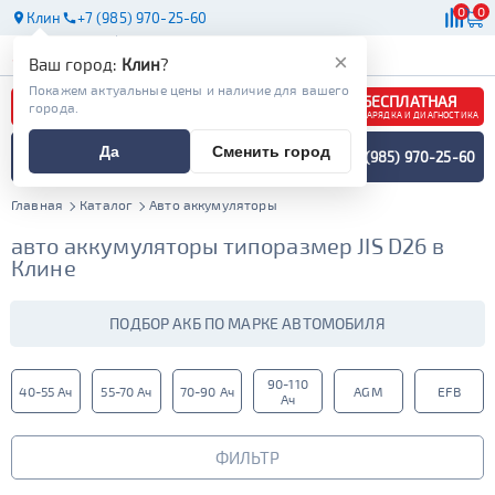
0
0
Клин
+7 (985) 970-25-60
АКБ
МАСЛА
МАГАЗИНЫ
×
Ваш город:
Клин
?
Покажем актуальные цены и наличие для вашего
БЕСПЛАТНАЯ
города.
ЗАРЯДКА И ДИАГНОСТИКА
ПОДБОР АККУМУЛЯТОРА
Да
Сменить город
+7 (985) 970-25-60
СПЕЦИАЛИСТОМ
МЕНЮ
Главная
Каталог
Авто аккумуляторы
авто аккумуляторы типоразмер JIS D26 в
Клине
ПОДБОР АКБ ПО МАРКЕ АВТОМОБИЛЯ
90-110
40-55 Ач
55-70 Ач
70-90 Ач
AGM
EFB
Ач
ФИЛЬТР