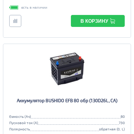
есть в наличии
В КОРЗИНУ
Аккумулятор BUSHIDO EFB 80 обр (130D26L, CA)
Емкость (Ач)
80
Пусковой ток (А)
730
Полярность
обратная (0, L)