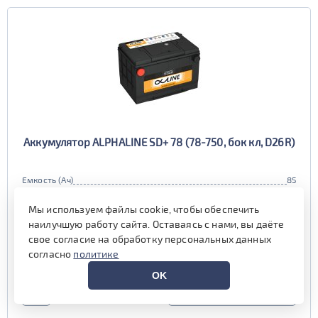
Аккумулятор ALPHALINE SD+ 78 (78-750, бок кл, D26R)
Емкость (Ач)
85
Пусковой ток (А)
750
Мы используем файлы cookie, чтобы обеспечить
Полярность
прямая (1, R)
наилучшую работу сайта. Оставаясь с нами, вы даёте
Габариты
260x179x180 мм.
свое согласие на обработку персональных данных
Гарантия (мес)
24 мес.
согласно
политике
наличие уточняйте у менеджера
OK
УЗНАТЬ ЦЕНУ