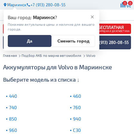
0
0
Мариинск
+7 (913) 280-08-55
АКБ
МАСЛА
МАГАЗИНЫ
×
Ваш город:
Мариинск
?
Покажем актуальные цены и наличие для вашего
БЕСПЛАТНАЯ
города.
ЗАРЯДКА И ДИАГНОСТИКА
ПОДБОР АККУМУЛЯТОРА
Да
Сменить город
+7 (913) 280-08-55
СПЕЦИАЛИСТОМ
МЕНЮ
Главная
Подбор АКБ по марке автомобиля
Volvo
Аккумуляторы для Volvo в Мариинске
Выберите модель из списка ↓
440
460
740
760
850
940
960
C30