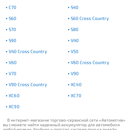
C70
S40
S60
S60 Cross Country
S70
S80
S90
V40
V40 Cross Country
V50
V60
V60 Cross Country
V70
V90
V90 Cross Country
XC40
XC60
XC70
XC90
В интернет-магазине торгово-сервисной сети «Автомотив»
вы сможете найти надежный аккумулятор для автомобиля
любой модели. Удобная и простая система поиска онлайн