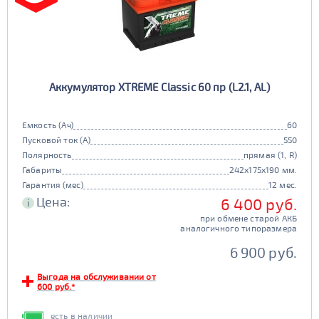
Аккумулятор XTREME Classic 60 пр (L2.1, AL)
Емкость (Ач)
60
Пусковой ток (А)
550
Полярность
прямая (1, R)
Габариты
242x175x190 мм.
Гарантия (мес)
12 мес.
Цена:
6 400 руб.
i
при обмене старой АКБ
аналогичного типоразмера
6 900 руб.
Выгода на обслуживании от
600 руб.*
есть в наличии