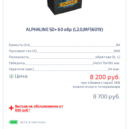
ALPHALINE SD+ 60 обр (L2.0,MF56019)
Емкость (Ач)
60
Пусковой ток (А)
600
Полярность
обратная (0, L)
Габариты
242x175x190 мм.
Гарантия (мес)
24 мес.
Цена:
8 200 руб.
i
при обмене старой АКБ
аналогичного типоразмера
8 700 руб.
Выгода на обслуживании от
600 руб.*
есть в наличии