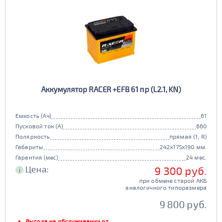
Аккумулятор RACER +EFB 61 пр (L2.1, KN)
Емкость (Ач)
61
Пусковой ток (А)
660
Полярность
прямая (1, R)
Габариты
242x175x190 мм.
Гарантия (мес)
24 мес.
Цена:
9 300 руб.
i
при обмене старой АКБ
аналогичного типоразмера
9 800 руб.
Выгода на обслуживании от