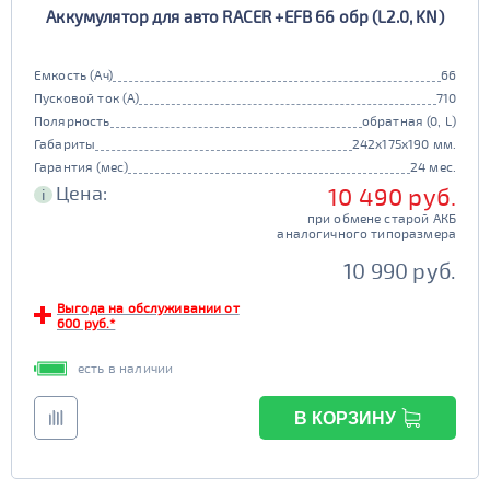
Аккумулятор для авто RACER +EFB 66 обр (L2.0, KN)
90D26
95D26
105d31
115d31
JIS B20
JIS D33
125d31
95d31
Емкость (Ач)
66
TRUCK 6V
Маркировка
Пусковой ток (А)
710
Полярность
обратная (0, L)
3СТ-215
Габариты
242x175x190 мм.
TRUCK A
Маркировка
Гарантия (мес)
24 мес.
Цена:
10 490 руб.
i
6st132
6st140
при обмене старой АКБ
TRUCK B
Маркировка
аналогичного типоразмера
6st190
10 990 руб.
TRUCK C
Маркировка
Выгода на обслуживании от
600 руб.*
6st225
есть в наличии
Класс
эконом
стандарт
В КОРЗИНУ
Обслуживаемость
улучшенные
премиум
да
нет
элит
Регион производства