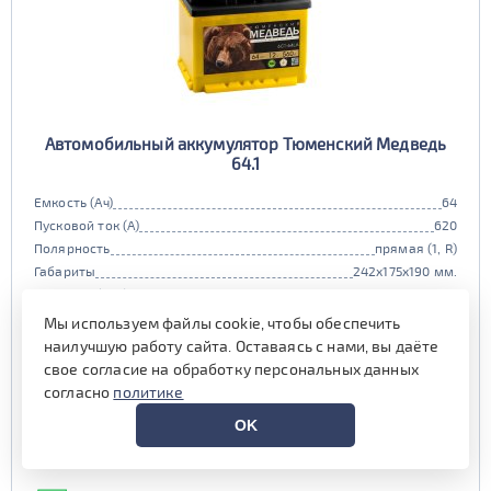
Автомобильный аккумулятор Тюменский Медведь
64.1
Емкость (Ач)
64
Пусковой ток (А)
620
Полярность
прямая (1, R)
Габариты
242x175x190 мм.
Гарантия (мес)
12 мес.
Цена:
7 490 руб.
i
Мы используем файлы cookie, чтобы обеспечить
наилучшую работу сайта. Оставаясь с нами, вы даёте
при обмене старой АКБ
аналогичного типоразмера
свое согласие на обработку персональных данных
согласно
политике
7 990 руб.
OK
Выгода на обслуживании от
600 руб.*