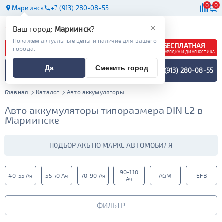
0
0
Мариинск
+7 (913) 280-08-55
АКБ
МАСЛА
МАГАЗИНЫ
×
Ваш город:
Мариинск
?
Покажем актуальные цены и наличие для вашего
БЕСПЛАТНАЯ
города.
ЗАРЯДКА И ДИАГНОСТИКА
ПОДБОР АККУМУЛЯТОРА
Да
Сменить город
+7 (913) 280-08-55
СПЕЦИАЛИСТОМ
МЕНЮ
Главная
Каталог
Авто аккумуляторы
Авто аккумуляторы типоразмера DIN L2 в
Мариинске
ПОДБОР АКБ ПО МАРКЕ АВТОМОБИЛЯ
90-110
40-55 Ач
55-70 Ач
70-90 Ач
AGM
EFB
Ач
ФИЛЬТР