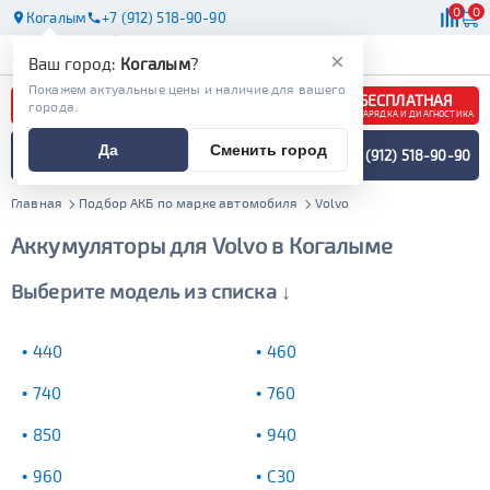
0
0
Когалым
+7 (912) 518-90-90
АКБ
МАСЛА
МАГАЗИНЫ
×
Ваш город:
Когалым
?
Покажем актуальные цены и наличие для вашего
БЕСПЛАТНАЯ
города.
ЗАРЯДКА И ДИАГНОСТИКА
ПОДБОР АККУМУЛЯТОРА
Да
Сменить город
+7 (912) 518-90-90
СПЕЦИАЛИСТОМ
МЕНЮ
Главная
Подбор АКБ по марке автомобиля
Volvo
Аккумуляторы для Volvo в Когалыме
Выберите модель из списка ↓
440
460
740
760
850
940
960
C30