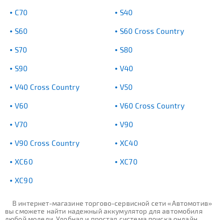
C70
S40
S60
S60 Cross Country
S70
S80
S90
V40
V40 Cross Country
V50
V60
V60 Cross Country
V70
V90
V90 Cross Country
XC40
XC60
XC70
XC90
В интернет-магазине торгово-сервисной сети «Автомотив»
вы сможете найти надежный аккумулятор для автомобиля
любой модели. Удобная и простая система поиска онлайн