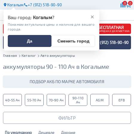
0
0
Когалым
+7 (912) 518-90-90
АКБ
МАСЛА
МАГАЗИНЫ
×
Ваш город:
Когалым
?
Покажем актуальные цены и наличие для вашего
БЕСПЛАТНАЯ
города.
ЗАРЯДКА И ДИАГНОСТИКА
ПОДБОР АККУМУЛЯТОРА
Да
Сменить город
+7 (912) 518-90-90
СПЕЦИАЛИСТОМ
МЕНЮ
Главная
Каталог
Авто аккумуляторы
аккумуляторы 90 - 110 Ач в Когалыме
ПОДБОР АКБ ПО МАРКЕ АВТОМОБИЛЯ
90-110
40-55 Ач
55-70 Ач
70-90 Ач
AGM
EFB
Ач
ФИЛЬТР
По умолчанию
Дешевле
Дороже