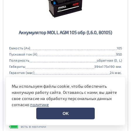
Аккумулятор MOLL AGM 105 обр (L6.0, 80105)
Емкость (Ач)
105
Пусковой ток (А)
950
Полярность
обратная (0, L)
Габариты
394x175x190 мм.
Гарантия (мес)
24 мес.
Цена:
36 000 руб.
i
Мы используем файлы cookie, чтобы обеспечить
при обмене старой АКБ
аналогичного типоразмера
наилучшую работу сайта. Оставаясь с нами, вы даёте
свое согласие на обработку персональных данных
36 900 руб.
согласно
политике
Выгода на обслуживании от
OK
800 руб.*
есть в наличии