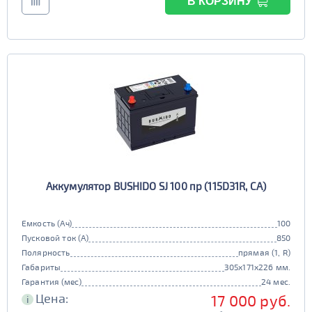
В КОРЗИНУ
Аккумулятор BUSHIDO SJ 100 пр (115D31R, CA)
Емкость (Ач)
100
Пусковой ток (А)
850
Полярность
прямая (1, R)
Габариты
305x171x226 мм.
Гарантия (мес)
24 мес.
Цена:
17 000 руб.
i