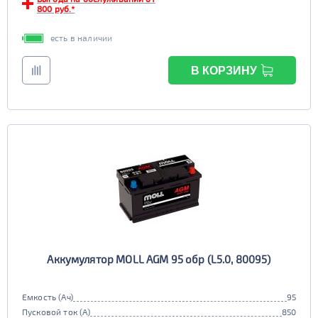
800 руб.*
6st132
6st140
TRUCK B
Маркировка
есть в наличии
6st190
В КОРЗИНУ
TRUCK C
Маркировка
6st225
Аккумулятор MOLL AGM 95 обр (L5.0, 80095)
Емкость (Ач)
95
Пусковой ток (А)
850