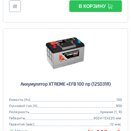
В КОРЗИНУ
Аккумулятор XTREME +EFB 100 пр (125D31R)
Емкость (Ач)
100
Пусковой ток (А)
850
Полярность
прямая (1, R)
Габариты
302x172x220 мм.
Гарантия (мес)
12 мес.