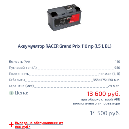
Аккумулятор RACER Grand Prix 110 пр (L5.1, BL)
Емкость (Ач)
110
Пусковой ток (А)
950
Полярность
прямая (1, R)
Габариты
353x175x190 мм.
Гарантия (мес)
24 мес.
Цена:
13 600 руб.
i
при обмене старой АКБ
аналогичного типоразмера
14 500 руб.
Выгода на обслуживании от
800 руб.*