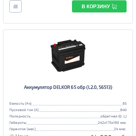
В КОРЗИНУ
Аккумулятор DELKOR 65 обр (L2.0, 56513)
Емкость (Ач)
65
Пусковой ток (А)
640
Полярность
обратная (0, L)
Габариты
242x175x190 мм.
Гарантия (мес)
24 мес.