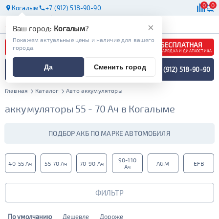
0
0
Когалым
+7 (912) 518-90-90
АКБ
МАСЛА
МАГАЗИНЫ
×
Ваш город:
Когалым
?
Покажем актуальные цены и наличие для вашего
БЕСПЛАТНАЯ
города.
ЗАРЯДКА И ДИАГНОСТИКА
ПОДБОР АККУМУЛЯТОРА
Да
Сменить город
+7 (912) 518-90-90
СПЕЦИАЛИСТОМ
МЕНЮ
Главная
Каталог
Авто аккумуляторы
аккумуляторы 55 - 70 Ач в Когалыме
ПОДБОР АКБ ПО МАРКЕ АВТОМОБИЛЯ
90-110
40-55 Ач
55-70 Ач
70-90 Ач
AGM
EFB
Ач
ФИЛЬТР
По умолчанию
Дешевле
Дороже