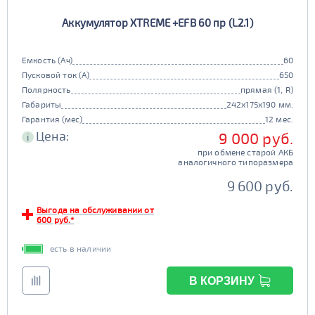
Аккумулятор XTREME +EFB 60 пр (L2.1)
Емкость (Ач)
60
Пусковой ток (А)
650
Полярность
прямая (1, R)
Габариты
242x175x190 мм.
Гарантия (мес)
12 мес.
Цена:
9 000 руб.
i
при обмене старой АКБ
аналогичного типоразмера
9 600 руб.
Выгода на обслуживании от
600 руб.*
есть в наличии
В КОРЗИНУ