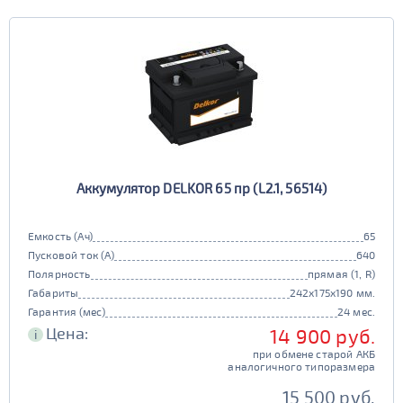
Аккумулятор DELKOR 65 пр (L2.1, 56514)
Емкость (Ач)
65
Пусковой ток (А)
640
Полярность
прямая (1, R)
Габариты
242x175x190 мм.
Гарантия (мес)
24 мес.
Цена:
14 900 руб.
i
при обмене старой АКБ
аналогичного типоразмера
15 500 руб.