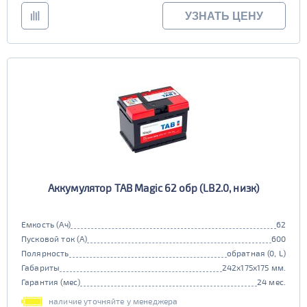
Старт-стоп
УЗНАТЬ ЦЕНУ
да
нет
EFB
да
нет
Аккумулятор TAB Magic 62 обр (LB2.0, низк)
Емкость (Ач)
62
Пусковой ток (А)
600
Полярность
обратная (0, L)
Габариты
242x175x175 мм.
Гарантия (мес)
24 мес.
наличие уточняйте у менеджера