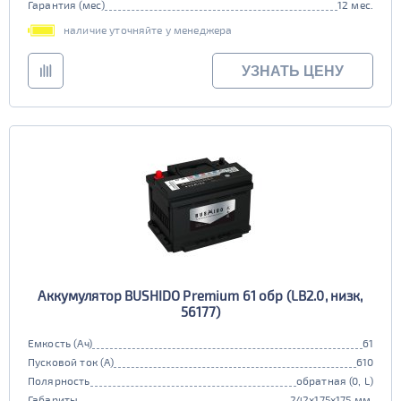
Гарантия (мес)
12 мес.
наличие уточняйте у менеджера
УЗНАТЬ ЦЕНУ
Аккумулятор BUSHIDO Premium 61 обр (LB2.0, низк,
56177)
Емкость (Ач)
61
Пусковой ток (А)
610
Полярность
обратная (0, L)
Габариты
242x175x175 мм.