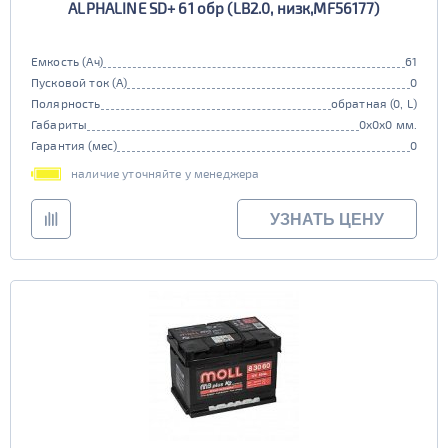
ALPHALINE SD+ 61 обр (LB2.0, низк,MF56177)
Емкость (Ач)
61
Пусковой ток (А)
0
Полярность
обратная (0, L)
Габариты
0x0x0 мм.
Гарантия (мес)
0
наличие уточняйте у менеджера
УЗНАТЬ ЦЕНУ