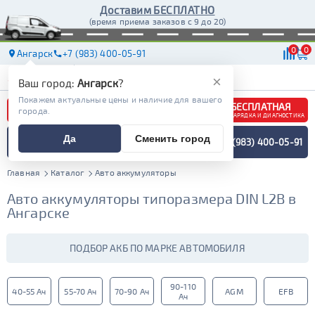
Доставим БЕСПЛАТНО
(время приема заказов с 9 до 20)
0
0
Ангарск
+7 (983) 400-05-91
АКБ
МАСЛА
МАГАЗИНЫ
ДОСТАВКА
×
Ваш город:
Ангарск
?
Покажем актуальные цены и наличие для вашего
БЕСПЛАТНАЯ
города.
ЗАРЯДКА И ДИАГНОСТИКА
ПОДБОР АККУМУЛЯТОРА
Да
Сменить город
+7 (983) 400-05-91
СПЕЦИАЛИСТОМ
МЕНЮ
Главная
Каталог
Авто аккумуляторы
Авто аккумуляторы типоразмера DIN L2B в
Ангарске
ПОДБОР АКБ ПО МАРКЕ АВТОМОБИЛЯ
90-110
40-55 Ач
55-70 Ач
70-90 Ач
AGM
EFB
Ач