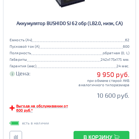
90d23
95d23
110D26
75D26
80D26
85D26
JIS D31
Маркировка
Аккумулятор BUSHIDO SJ 62 обр (LB2.0, низк, CA)
90D26
95D26
105d31
115d31
JIS B20
JIS D33
125d31
95d31
Емкость (Ач)
62
TRUCK 6V
Маркировка
Пусковой ток (А)
600
Полярность
обратная (0, L)
3СТ-215
Габариты
242x175x175 мм.
TRUCK A
Маркировка
Гарантия (мес)
24 мес.
Цена:
9 950 руб.
i
6st132
6st140
при обмене старой АКБ
TRUCK B
Маркировка
аналогичного типоразмера
6st190
10 600 руб.
TRUCK C
Маркировка
Выгода на обслуживании от
600 руб.*
6st225
есть в наличии
Класс
эконом
стандарт
В КОРЗИНУ