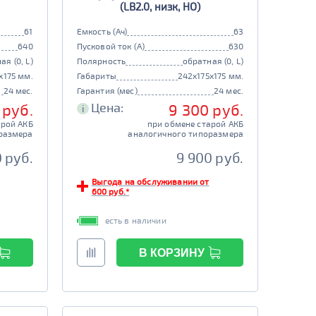
(LB2.0, низк, HO)
61
Емкость (Ач)
63
640
Пусковой ток (А)
630
ая (0, L)
Полярность
обратная (0, L)
x175 мм.
Габариты
242x175x175 мм.
24 мес.
Гарантия (мес)
24 мес.
Цена:
 руб.
9 300 руб.
i
арой АКБ
при обмене старой АКБ
размера
аналогичного типоразмера
0 руб.
9 900 руб.
Выгода на обслуживании от
600 руб.*
есть в наличии
В КОРЗИНУ