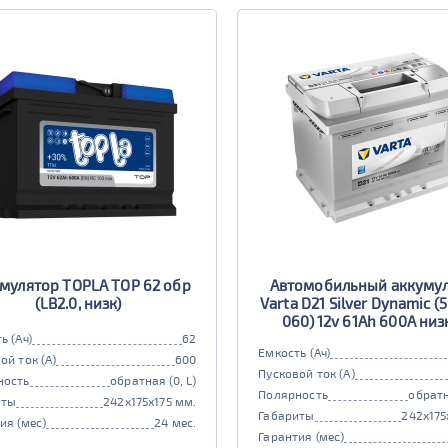
мулятор TOPLA TOP 62 обр
Автомобильный аккуму
(LB2.0, низк)
Varta D21 Silver Dynamic (
060) 12v 61Ah 600A ни
ь (Ач)
62
Емкость (Ач)
ой ток (А)
600
Пусковой ток (А)
ность
обратная (0, L)
Полярность
обратн
иты
242x175x175 мм.
Габариты
242x175
ия (мес)
24 мес.
Гарантия (мес)