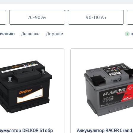
70-90 Ач
90-110 Ач
лчанию
Дешевле
Дороже
i
Ц
кумулятор DELKOR 61 обр
Аккумулятор RACER Grand 