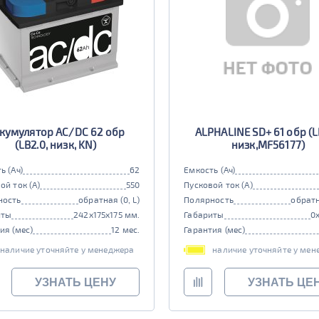
кумулятор AC/DC 62 обр
ALPHALINE SD+ 61 обр (L
(LB2.0, низк, KN)
низк,MF56177)
ь (Ач)
62
Емкость (Ач)
ой ток (А)
550
Пусковой ток (А)
ность
обратная (0, L)
Полярность
обратн
иты
242x175x175 мм.
Габариты
0
ия (мес)
12 мес.
Гарантия (мес)
наличие уточняйте у менеджера
наличие уточняйте у мен
УЗНАТЬ ЦЕНУ
УЗНАТЬ ЦЕ