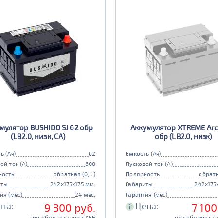
мулятор BUSHIDO SJ 62 обр
Аккумулятор XTREME Arct
(LB2.0, низк, CA)
обр (LB2.0, низк)
ь (Ач)
62
Емкость (Ач)
ой ток (А)
600
Пусковой ток (А)
ность
обратная (0, L)
Полярность
обратн
иты
242x175x175 мм.
Габариты
242x175
ия (мес)
24 мес.
Гарантия (мес)
на:
Цена:
9 300 руб.
7 100
i
при обмене старой АКБ
при обмене ст