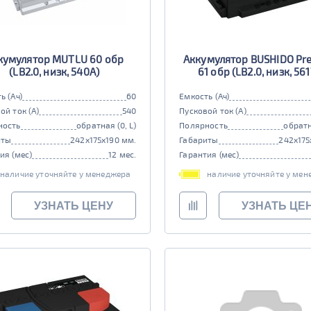
кумулятор MUTLU 60 обр
Аккумулятор BUSHIDO Pr
(LB2.0, низк, 540А)
61 обр (LB2.0, низк, 561
ь (Ач)
60
Емкость (Ач)
ой ток (А)
540
Пусковой ток (А)
ность
обратная (0, L)
Полярность
обратн
иты
242x175x190 мм.
Габариты
242x175
ия (мес)
12 мес.
Гарантия (мес)
наличие уточняйте у менеджера
наличие уточняйте у мен
УЗНАТЬ ЦЕНУ
УЗНАТЬ ЦЕ