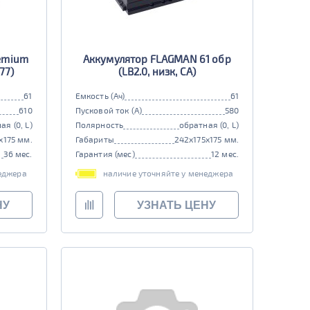
emium
Аккумулятор FLAGMAN 61 обр
77)
(LB2.0, низк, CA)
61
Емкость (Ач)
61
610
Пусковой ток (А)
580
ая (0, L)
Полярность
обратная (0, L)
x175 мм.
Габариты
242x175x175 мм.
36 мес.
Гарантия (мес)
12 мес.
еджера
наличие уточняйте у менеджера
НУ
УЗНАТЬ ЦЕНУ