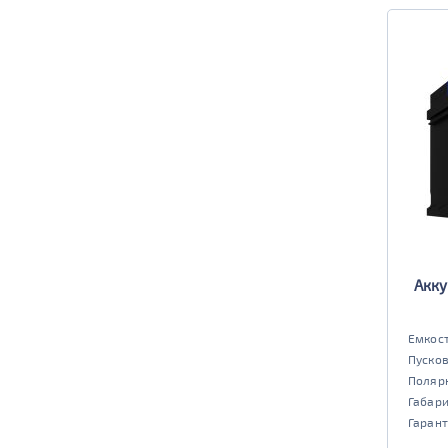
Акку
Емкост
Пусков
Поляр
Габар
Гарант