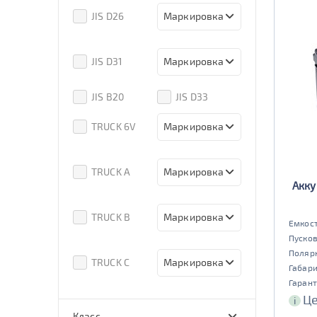
80d23
85d23
JIS D26
Маркировка
90d23
95d23
110D26
75D26
80D26
85D26
JIS D31
Маркировка
90D26
95D26
105d31
115d31
JIS B20
JIS D33
125d31
95d31
TRUCK 6V
Маркировка
3СТ-215
TRUCK A
Маркировка
Акку
6st132
6st140
TRUCK B
Маркировка
Емкост
Пусков
6st190
Поляр
TRUCK C
Маркировка
Габар
Гарант
6st225
Це
i
Класс