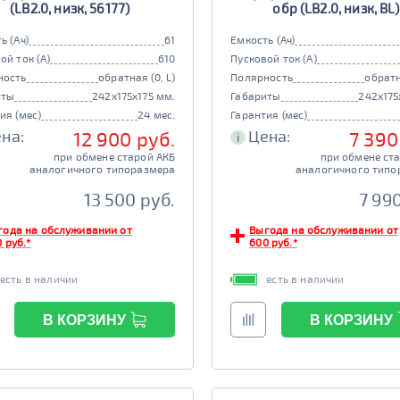
(LB2.0, низк, 56177)
обр (LB2.0, низк, BL)
ь (Ач)
61
Емкость (Ач)
ой ток (А)
610
Пусковой ток (А)
ность
обратная (0, L)
Полярность
обратн
иты
242x175x175 мм.
Габариты
242x175
ия (мес)
24 мес.
Гарантия (мес)
на:
Цена:
12 900 руб.
7 390
i
при обмене старой АКБ
при обмене ст
аналогичного типоразмера
аналогичного типо
13 500 руб.
7 99
года на обслуживании от
Выгода на обслуживании от
 руб.*
600 руб.*
есть в наличии
есть в наличии
В КОРЗИНУ
В КОРЗИНУ