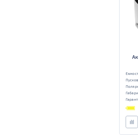
Ак
Емкост
Пусков
Поляр
Габар
Гарант