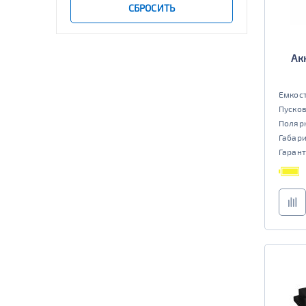
501 - 700
СБРОСИТЬ
да
нет
Старт-стоп
Ак
да
нет
EFB
Емкост
да
нет
Пусков
Поляр
Габар
Гарант