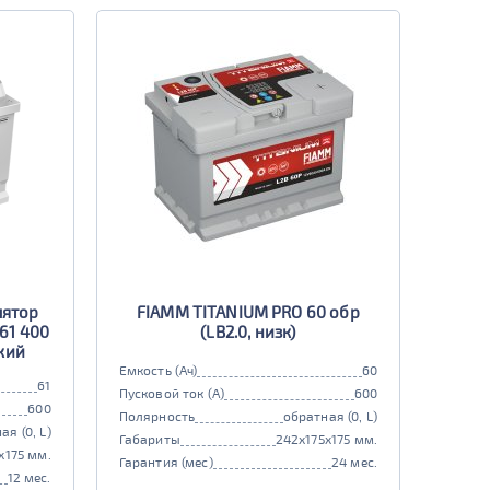
лятор
FIAMM TITANIUM PRO 60 обр
561 400
(LB2.0, низк)
зкий
Емкость (Ач)
60
61
Пусковой ток (А)
600
600
Полярность
обратная (0, L)
ая (0, L)
Габариты
242x175x175 мм.
x175 мм.
Гарантия (мес)
24 мес.
12 мес.