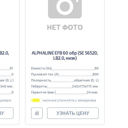
B2.0,
ALPHALINE EFB 60 обр (SE 56520,
LB2.0, низк)
61
Емкость (Ач)
60
0
Пусковой ток (А)
600
ая (0, L)
Полярность
обратная (0, L)
x0x0 мм.
Габариты
242x175x175 мм.
0
Гарантия (мес)
24 мес.
еджера
наличие уточняйте у менеджера
НУ
УЗНАТЬ ЦЕНУ