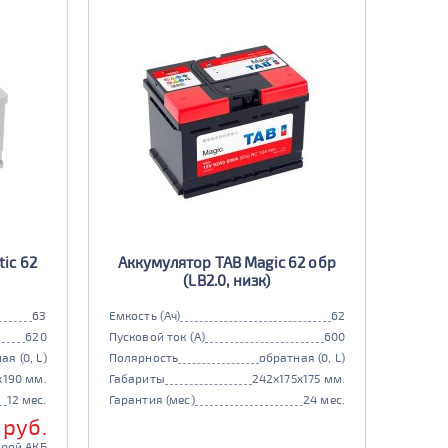
ic 62
Аккумулятор TAB Magic 62 обр
(LB2.0, низк)
63
Емкость (Ач)
62
620
Пусковой ток (А)
600
ая (0, L)
Полярность
обратная (0, L)
x190 мм.
Габариты
242x175x175 мм.
12 мес.
Гарантия (мес)
24 мес.
 руб.
арой АКБ