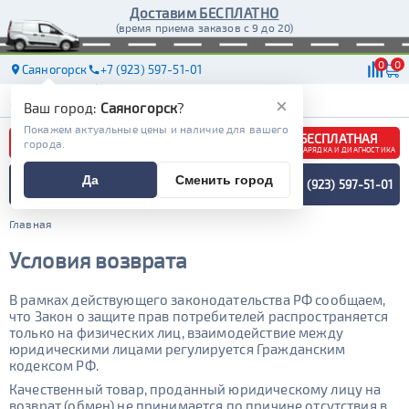
Доставим БЕСПЛАТНО
(время приема заказов с 9 до 20)
0
0
Саяногорск
+7 (923) 597-51-01
АКБ
МАСЛА
МАГАЗИНЫ
ДОСТАВКА
×
Ваш город:
Саяногорск
?
Покажем актуальные цены и наличие для вашего
БЕСПЛАТНАЯ
города.
ЗАРЯДКА И ДИАГНОСТИКА
ПОДБОР АККУМУЛЯТОРА
Да
Сменить город
+7 (923) 597-51-01
СПЕЦИАЛИСТОМ
МЕНЮ
Главная
Условия возврата
В рамках действующего законодательства РФ сообщаем,
что Закон о защите прав потребителей распространяется
только на физических лиц, взаимодействие между
юридическими лицами регулируется Гражданским
кодексом РФ.
Качественный товар, проданный юридическому лицу на
возврат (обмен) не принимается по причине отсутствия в