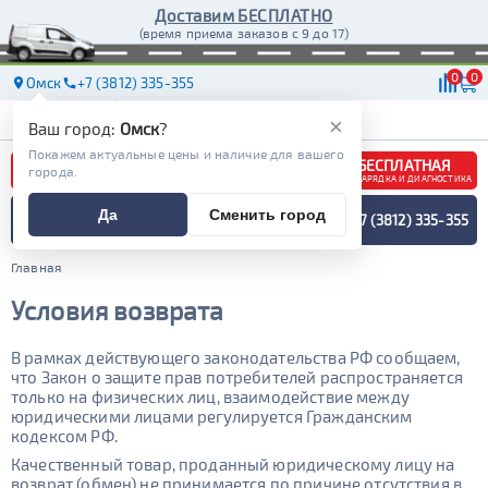
Доставим БЕСПЛАТНО
(время приема заказов с 9 до 17)
0
0
Омск
+7 (3812) 335-355
АКБ
МАСЛА
МАГАЗИНЫ
ДОСТАВКА
×
Ваш город:
Омск
?
Покажем актуальные цены и наличие для вашего
БЕСПЛАТНАЯ
города.
ЗАРЯДКА И ДИАГНОСТИКА
ПОДБОР АККУМУЛЯТОРА
Да
Сменить город
+7 (3812) 335-355
СПЕЦИАЛИСТОМ
МЕНЮ
Главная
Условия возврата
В рамках действующего законодательства РФ сообщаем,
что Закон о защите прав потребителей распространяется
только на физических лиц, взаимодействие между
юридическими лицами регулируется Гражданским
кодексом РФ.
Качественный товар, проданный юридическому лицу на
возврат (обмен) не принимается по причине отсутствия в