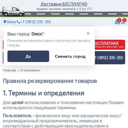
Доставим БЕСПЛАТНО
(время приема заказов с 9 до 17)
0
0
Омск
+7 (3812) 335-355
АКБ
МАСЛА
МАГАЗИНЫ
ДОСТАВКА
×
Ваш город:
Омск
?
Покажем актуальные цены и наличие для вашего
БЕСПЛАТНАЯ
города.
ЗАРЯДКА И ДИАГНОСТИКА
ПОДБОР АККУМУЛЯТОРА
Да
Сменить город
+7 (3812) 335-355
СПЕЦИАЛИСТОМ
МЕНЮ
Главная
О компании
Правила резервирования товаров
1. Термины и определения
Для
целей
использования и толкования настоящих Правил
используются следующие термины:
Пользователь
– физическое лицо или юридическое лицо/
индивидуальный предприниматель, имеющее в
соответствии с действующим законодательством и