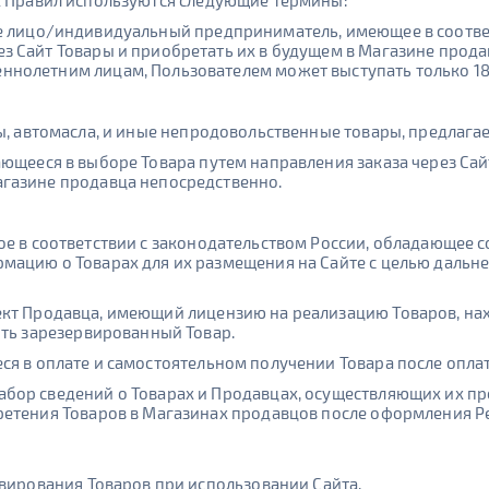
х Правил используются следующие термины:
е лицо/индивидуальный предприниматель, имеющее в соотве
 Сайт Товары и приобретать их в будущем в Магазине продав
нолетним лицам, Пользователем может выступать только 18-
ы, автомасла, и иные непродовольственные товары, предлага
ющееся в выборе Товара путем направления заказа через Сай
газине продавца непосредственно.
ое в соответствии с законодательством России, обладающее
мацию о Товарах для их размещения на Сайте с целью дальн
кт Продавца, имеющий лицензию на реализацию Товаров, на
ить зарезервированный Товар.
ся в оплате и самостоятельном получении Товара после опла
ор сведений о Товарах и Продавцах, осуществляющих их пр
ретения Товаров в Магазинах продавцов после оформления Р
рвирования Товаров при использовании Сайта.