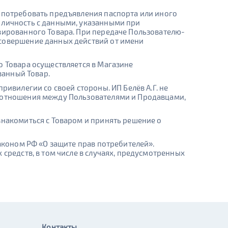
е потребовать предъявления паспорта или иного
 личность с данными, указанными при
вированного Товара. При передаче Пользователю-
 совершение данных действий от имени
о Товара осуществляется в Магазине
ванный Товар.
ривилегии со своей стороны. ИП Белёв А.Г. не
моотношения между Пользователями и Продавцами,
знакомиться с Товаром и принять решение о
Законом РФ «О защите прав потребителей».
средств, в том числе в случаях, предусмотренных
Контакты