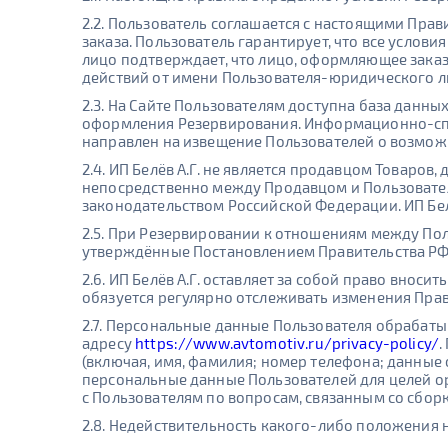
2.2. Пользователь соглашается с настоящими Пра
заказа. Пользователь гарантирует, что все услов
лицо подтверждает, что лицо, оформляющее зака
действий от имени Пользователя-юридического л
2.3. На Сайте Пользователям доступна база данн
оформления Резервирования. Информационно-спр
направлен на извещение Пользователей о возмож
2.4. ИП Белёв А.Г. не является продавцом Товаро
непосредственно между Продавцом и Пользовател
законодательством Российской Федерации. ИП Бел
2.5. При Резервировании к отношениям между По
утверждённые Постановлением Правительства РФ № 
2.6. ИП Белёв А.Г. оставляет за собой право внос
обязуется регулярно отслеживать изменения Прав
2.7. Персональные данные Пользователя обрабаты
адресу
https://www.avtomotiv.ru/privacy-policy/
.
(включая, имя, фамилия; номер телефона; данные 
персональные данные Пользователей для целей о
с Пользователям по вопросам, связанным со сбор
2.8. Недействительность какого-либо положения 