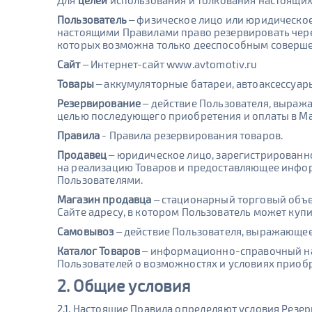
Для
целей
использования и толкования настоящи
Пользователь
– физическое лицо или юридическо
настоящими Правилами право резервировать через
которых возможна только дееспособным совершен
Сайт
– Интернет-сайт www.avtomotiv.ru
Товары
– аккумуляторные батареи, автоаксессуар
Резервирование
– действие Пользователя, выража
целью последующего приобретения и оплаты в Ма
Правила
- Правила резервирования товаров.
Продавец
– юридическое лицо, зарегистрированн
на реализацию Товаров и предоставляющее инфор
Пользователями.
Магазин продавца
– стационарный торговый объе
Сайте адресу, в котором Пользователь может куп
Самовывоз
– действие Пользователя, выражающее
Каталог Товаров
– информационно-справочный наб
Пользователей о возможностях и условиях приоб
2. Общие условия
2.1. Настоящие Правила определяют условия Резе