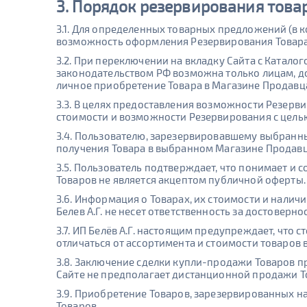
3. Порядок резервирования това
3.1. Для определенных товарных предложений (в к
возможность оформления Резервирования Товара
3.2. При переключении на вкладку Сайта с Катало
законодательством РФ возможна только лицам, д
личное приобретение Товара в Магазине Продавца
3.3. В целях предоставления возможности Резерв
стоимости и возможности Резервирования с цель
3.4. Пользователю, зарезервировавшему выбранн
получения Товара в выбранном Магазине Продавц
3.5. Пользователь подтверждает, что понимает и
Товаров не является акцептом публичной оферты.
3.6. Информация о Товарах, их стоимости и нали
Белев А.Г. не несет ответственность за достовер
3.7. ИП Белёв А.Г. настоящим предупреждает, что
отличаться от ассортимента и стоимости товаров 
3.8. Заключение сделки купли-продажи Товаров п
Сайте не предполагает дистанционной продажи Т
3.9. Приобретение Товаров, зарезервированных 
Товаров.