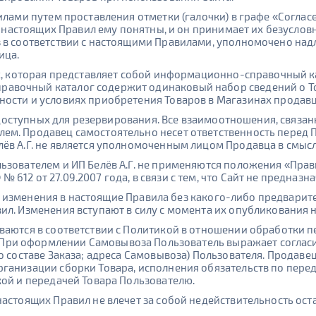
вилами путем проставления отметки (галочки) в графе «Согл
ия настоящих Правил ему понятны, и он принимает их безусло
з в соответствии с настоящими Правилами, уполномочено н
ица.
ых, которая представляет собой информационно-справочный к
авочный каталог содержит одинаковый набор сведений о То
ности и условиях приобретения Товаров в Магазинах продав
в, доступных для резервирования. Все взаимоотношения, связ
ем. Продавец самостоятельно несет ответственность перед 
ёв А.Г. не является уполномоченным лицом Продавца в смысл
льзователем и ИП Белёв А.Г. не применяются положения «Пр
612 от 27.09.2007 года, в связи с тем, что Сайт не предназ
ить изменения в настоящие Правила без какого-либо предварит
ил. Изменения вступают в силу с момента их опубликования н
ваются в соответствии с Политикой в отношении обработки 
 При оформлении Самовывоза Пользователь выражает соглас
о составе Заказа; адреса Самовывоза) Пользователя. Продавец
рганизации сборки Товара, исполнения обязательств по пер
кой и передачей Товара Пользователю.
настоящих Правил не влечет за собой недействительность ос