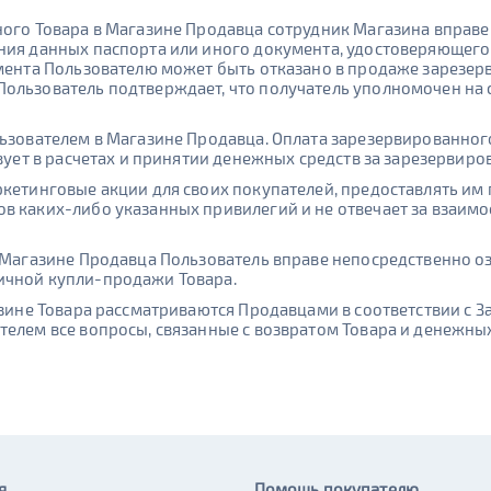
ного Товара в Магазине Продавца сотрудник Магазина вправ
ния данных паспорта или иного документа, удостоверяющего
умента Пользователю может быть отказано в продаже зарезер
Пользователь подтверждает, что получатель уполномочен на
льзователем в Магазине Продавца. Оплата зарезервированног
твует в расчетах и принятии денежных средств за зарезервиро
кетинговые акции для своих покупателей, предоставлять им п
ов каких-либо указанных привилегий и не отвечает за взаи
в Магазине Продавца Пользователь вправе непосредственно о
ичной купли-продажи Товара.
азине Товара рассматриваются Продавцами в соответствии с 
елем все вопросы, связанные с возвратом Товара и денежных 
я
Помощь покупателю