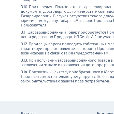
3.10. При передаче Пользователю зарезервирован
документа, удостоверяющего личность, и совпаде
Резервировании. В случае отсутствия такого док
юридическому лицу Товара в Магазине Продавца 
Пользователя.
3.11. Зарезервированный Товар приобретается По
непосредственно Продавцу. ИП Белёв А.Г. не учас
3.12. Продавцы вправе проводить собственные мар
гарантирует предоставление со стороны Продавц
возникающие в связи с таким предоставлением.
3.13. При получении зарезервированного Товара 
заключении/отказе от заключения договора розн
3.14. Претензии к качеству приобретенного в Маг
Продавец самостоятельно урегулирует с Пользоват
законодательством о защите прав потребителей.
Каталог
Компани