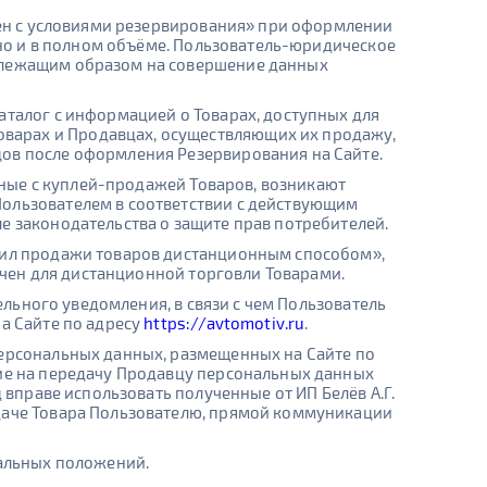
асен с условиями резервирования» при оформлении
вно и в полном объёме. Пользователь-юридическое
адлежащим образом на совершение данных
аталог с информацией о Товарах, доступных для
варах и Продавцах, осуществляющих их продажу,
цов после оформления Резервирования на Сайте.
анные с куплей-продажей Товаров, возникают
Пользователем в соответствии с действующим
е законодательства о защите прав потребителей.
авил продажи товаров дистанционным способом»,
начен для дистанционной торговли Товарами.
ельного уведомления, в связи с чем Пользователь
а Сайте по адресу
https://avtomotiv.ru
.
персональных данных, размещенных на Сайте по
ие на передачу Продавцу персональных данных
 вправе использовать полученные от ИП Белёв А.Г.
едаче Товара Пользователю, прямой коммуникации
тальных положений.