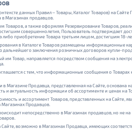
ров
онтексте данных Правил – Товары, Каталог Товаров) на Сайт
 в Магазинах продавцов.
гом Товаров, а также оформляя Резервирование Товаров, реа
остигшим совершеннолетия, Пользователь подтверждает дости
 либо приобретение Товара третьим лицом, достигшим 18-ле
ирования в Каталоге Товаров размещены информационные кар
ю дальнейшего заключения розничных договоров купли-прод
ый им Товар, направляется посредством сообщения на электр
а.
 соглашается с тем, что информационные сообщения о Товарах
чии в Магазине Продавца, представленная на Сайте, основана
ность и актуальность информации об ассортименте и ценах на 
 стоимость и ассортимент Товаров, представленных на Сайте,
в Магазинах Продавцов.
роисходит непосредственно в Магазинах продавцов, но не на
оваров.
на Сайте, возможно в Магазинах Продавца, имеющих соответ