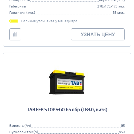
90d23
95d23
110D26
75D26
Габариты
278x175x175 мм.
Гарантия (мес)
18 мес.
80D26
85D26
JIS D31
Маркировка
наличие уточняйте у менеджера
90D26
95D26
105d31
115d31
JIS B20
JIS D33
125d31
95d31
УЗНАТЬ ЦЕНУ
TRUCK 6V
Маркировка
3СТ-215
TRUCK A
Маркировка
6st132
6st140
TRUCK B
Маркировка
6st190
TRUCK C
Маркировка
TAB EFB STOP&GO 65 обр (LB3.0, низк)
6st225
Класс
Емкость (Ач)
65
эконом
стандарт
Пусковой ток (А)
650