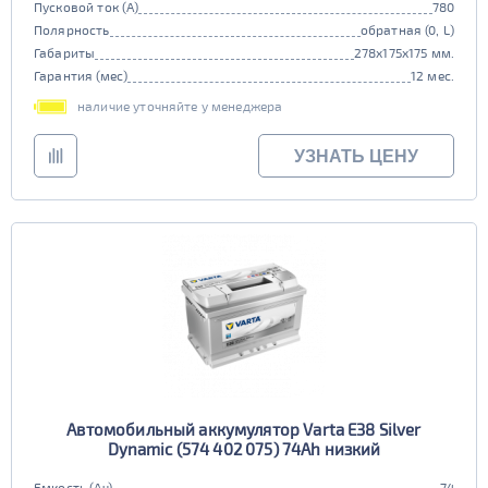
Пусковой ток (А)
780
Старт-стоп
Полярность
обратная (0, L)
Габариты
278x175x175 мм.
да
нет
Гарантия (мес)
12 мес.
EFB
наличие уточняйте у менеджера
да
нет
УЗНАТЬ ЦЕНУ
Автомобильный аккумулятор Varta E38 Silver
Dynamic (574 402 075) 74Ah низкий
Емкость (Ач)
74