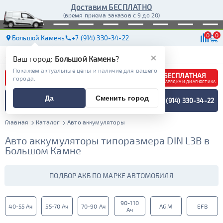
Доставим БЕСПЛАТНО
(время приема заказов с 9 до 20)
0
0
Большой Камень
+7 (914) 330-34-22
АКБ
МАСЛА
МАГАЗИНЫ
ДОСТАВКА
×
Ваш город:
Большой Камень
?
Покажем актуальные цены и наличие для вашего
БЕСПЛАТНАЯ
города.
ЗАРЯДКА И ДИАГНОСТИКА
ПОДБОР АККУМУЛЯТОРА
Да
Сменить город
+7 (914) 330-34-22
СПЕЦИАЛИСТОМ
МЕНЮ
Главная
Каталог
Авто аккумуляторы
Авто аккумуляторы типоразмера DIN L3B в
Большом Камне
ПОДБОР АКБ ПО МАРКЕ АВТОМОБИЛЯ
90-110
40-55 Ач
55-70 Ач
70-90 Ач
AGM
EFB
Ач