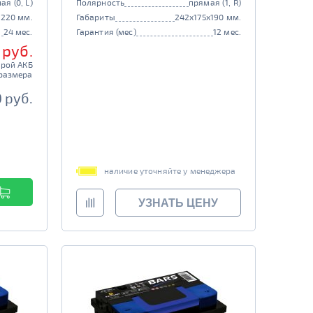
ая (0, L)
Полярность
прямая (1, R)
x220 мм.
Габариты
242x175x190 мм.
24 мес.
Гарантия (мес)
12 мес.
 руб.
арой АКБ
размера
0 руб.
наличие уточняйте у менеджера
УЗНАТЬ ЦЕНУ