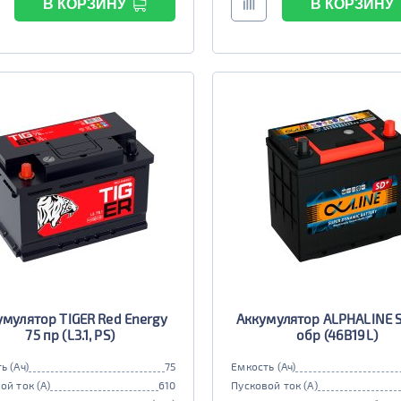
В КОРЗИНУ
В КОРЗИНУ
умулятор TIGER Red Energy
Аккумулятор ALPHALINE 
75 пр (L3.1, PS)
обр (46B19L)
ь (Ач)
75
Емкость (Ач)
ой ток (А)
610
Пусковой ток (А)