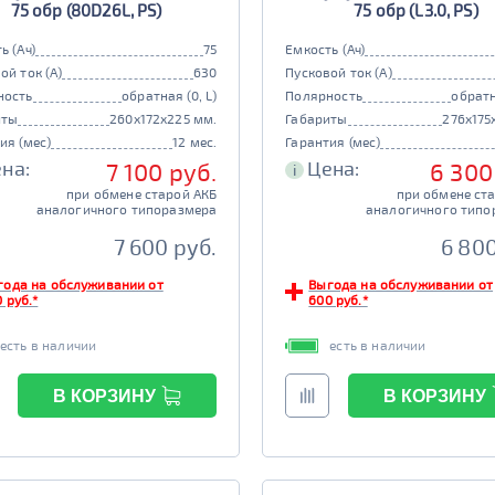
75 обр (80D26L, PS)
75 обр (L3.0, PS)
ь (Ач)
75
Емкость (Ач)
ой ток (А)
630
Пусковой ток (А)
ность
обратная (0, L)
Полярность
обратн
иты
260x172x225 мм.
Габариты
276x175
ия (мес)
12 мес.
Гарантия (мес)
на:
Цена:
7 100 руб.
6 300
i
при обмене старой АКБ
при обмене ст
аналогичного типоразмера
аналогичного типо
7 600 руб.
6 800
года на обслуживании от
Выгода на обслуживании от
 руб.*
600 руб.*
есть в наличии
есть в наличии
В КОРЗИНУ
В КОРЗИНУ