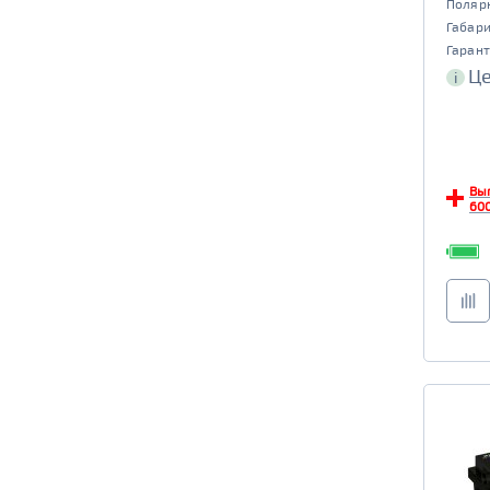
Поляр
Габар
Гарант
Це
i
Вы
600