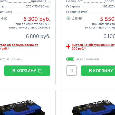
ность
прямая (1, R)
Полярность
обратн
иты
276x175x190 мм.
Габариты
187x127
ия (мес)
0
Гарантия (мес)
на:
Цена:
6 300 руб.
5 850
i
при обмене старой АКБ
при обмене ст
аналогичного типоразмера
аналогичного типо
6 800 руб.
6 10
года на обслуживании от
Выгода на обслуживании от
 руб.*
600 руб.*
есть в наличии
есть в наличии
В КОРЗИНУ
В КОРЗИНУ