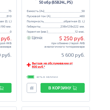
50 обр (65B24L, PS)
75
Емкость (Ач)
50
610
Пусковой ток (А)
460
ая (0, L)
Полярность
обратная (0, L)
x190 мм.
Габариты
238x128x222 мм.
0
Гарантия (мес)
12 мес.
Цена:
 руб.
5 250 руб.
i
арой АКБ
при обмене старой АКБ
размера
аналогичного типоразмера
 руб.
5 600 руб.
Выгода на обслуживании от
600 руб.*
есть в наличии
В КОРЗИНУ