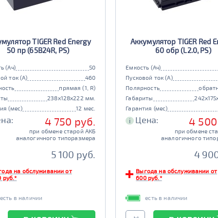
умулятор TIGER Red Energy
Аккумулятор TIGER Red E
50 пр (65B24R, PS)
60 обр (L2.0, PS)
ь (Ач)
50
Емкость (Ач)
ой ток (А)
460
Пусковой ток (А)
ность
прямая (1, R)
Полярность
обратн
иты
238x128x222 мм.
Габариты
242x175
ия (мес)
12 мес.
Гарантия (мес)
на:
Цена:
4 750 руб.
4 500
i
при обмене старой АКБ
при обмене ст
аналогичного типоразмера
аналогичного типо
5 100 руб.
4 900
года на обслуживании от
Выгода на обслуживании от
 руб.*
600 руб.*
есть в наличии
есть в наличии