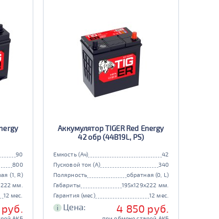
nergy
Аккумулятор TIGER Red Energy
42 обр (44B19L, PS)
90
Емкость (Ач)
42
800
Пусковой ток (А)
340
ая (1, R)
Полярность
обратная (0, L)
x222 мм.
Габариты
195x129x222 мм.
12 мес.
Гарантия (мес)
12 мес.
Цена:
 руб.
4 850 руб.
i
арой АКБ
при обмене старой АКБ