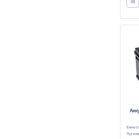
Акк
Емкост
Пусков