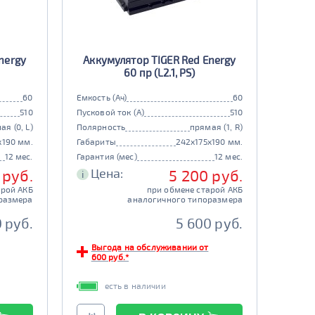
nergy
Аккумулятор TIGER Red Energy
60 пр (L2.1, PS)
60
Емкость (Ач)
60
510
Пусковой ток (А)
510
ая (0, L)
Полярность
прямая (1, R)
x190 мм.
Габариты
242x175x190 мм.
12 мес.
Гарантия (мес)
12 мес.
Цена:
 руб.
5 200 руб.
i
арой АКБ
при обмене старой АКБ
размера
аналогичного типоразмера
 руб.
5 600 руб.
Выгода на обслуживании от
600 руб.*
есть в наличии