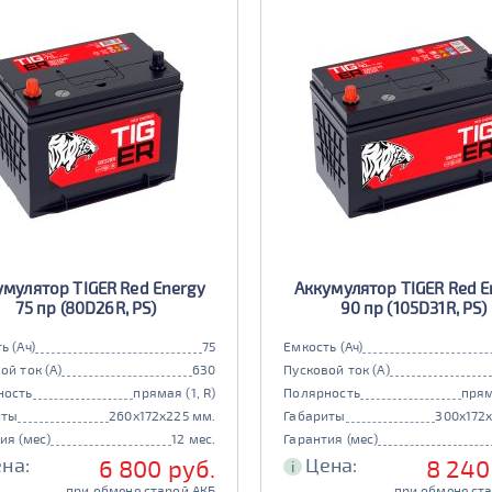
умулятор TIGER Red Energy
Аккумулятор TIGER Red E
75 пр (80D26R, PS)
90 пр (105D31R, PS)
ь (Ач)
75
Емкость (Ач)
ой ток (А)
630
Пусковой ток (А)
ность
прямая (1, R)
Полярность
прям
иты
260x172x225 мм.
Габариты
300x172
ия (мес)
12 мес.
Гарантия (мес)
на:
Цена:
6 800 руб.
8 240
i
при обмене старой АКБ
при обмене ст