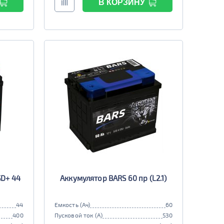
В КОРЗИНУ
SD+ 44
Аккумулятор BARS 60 пр (L2.1)
44
Емкость (Ач)
60
400
Пусковой ток (А)
530