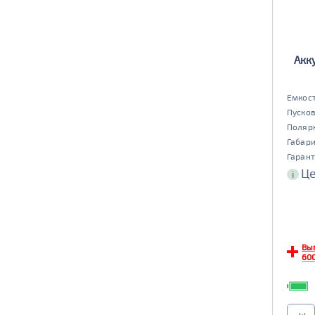
Акк
Емкост
Пусков
Поляр
Габар
Гарант
Це
i
Вы
600