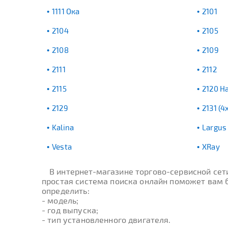
1111 Ока
2101
2104
2105
2108
2109
2111
2112
2115
2120 Н
2129
2131 (4
Kalina
Largus
Vesta
XRay
В интернет-магазине торгово-сервисной се
простая система поиска онлайн поможет вам б
определить:
- модель;
- год выпуска;
- тип установленного двигателя.