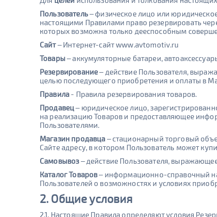
Для
целей
использования и толкования настоящи
Пользователь
– физическое лицо или юридическо
настоящими Правилами право резервировать через
которых возможна только дееспособным совершен
Сайт
– Интернет-сайт www.avtomotiv.ru
Товары
– аккумуляторные батареи, автоаксессуар
Резервирование
– действие Пользователя, выража
целью последующего приобретения и оплаты в Ма
Правила
- Правила резервирования товаров.
Продавец
– юридическое лицо, зарегистрированн
на реализацию Товаров и предоставляющее инфор
Пользователями.
Магазин продавца
– стационарный торговый объе
Сайте адресу, в котором Пользователь может куп
Самовывоз
– действие Пользователя, выражающее
Каталог Товаров
– информационно-справочный наб
Пользователей о возможностях и условиях приоб
2. Общие условия
2.1. Настоящие Правила определяют условия Резе