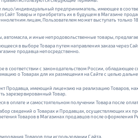
х Правил используются следующие термины:
е лицо/индивидуальный предприниматель, имеющее в соотве
 Сайт Товары и приобретать их в будущем в Магазине продав
нолетним лицам, Пользователем может выступать только 18-
ы, автомасла, и иные непродовольственные товары, предлага
ющееся в выборе Товара путем направления заказа через Сай
газине продавца непосредственно.
ое в соответствии с законодательством России, обладающее
мацию о Товарах для их размещения на Сайте с целью дальн
кт Продавца, имеющий лицензию на реализацию Товаров, на
ить зарезервированный Товар.
ся в оплате и самостоятельном получении Товара после опла
ор сведений о Товарах и Продавцах, осуществляющих их пр
ретения Товаров в Магазинах продавцов после оформления Р
рвирования Товаров при использовании Сайта.