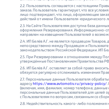
2.2. Пользователь соглашается с настоящими Пра
заказа. Пользователь гарантирует, что все услов
лицо подтверждает, что лицо, оформляющее зака
действий от имени Пользователя-юридического л
2.3. На Сайте Пользователям доступна база данн
оформления Резервирования. Информационно-спр
направлен на извещение Пользователей о возмож
2.4. ИП Белёв А.Г. не является продавцом Товаро
непосредственно между Продавцом и Пользовател
законодательством Российской Федерации. ИП Бел
2.5. При Резервировании к отношениям между По
утверждённые Постановлением Правительства РФ № 
2.6. ИП Белёв А.Г. оставляет за собой право внос
обязуется регулярно отслеживать изменения Прав
2.7. Персональные данные Пользователя обрабаты
адресу
https://www.avtomotiv.ru/privacy-policy/
.
(включая, имя, фамилия; номер телефона; данные 
персональные данные Пользователей для целей о
с Пользователям по вопросам, связанным со сбор
2.8. Недействительность какого-либо положения 