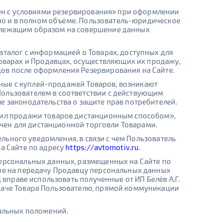
асен с условиями резервирования» при оформлении
вно и в полном объёме. Пользователь-юридическое
адлежащим образом на совершение данных
аталог с информацией о Товарах, доступных для
варах и Продавцах, осуществляющих их продажу,
цов после оформления Резервирования на Сайте.
анные с куплей-продажей Товаров, возникают
Пользователем в соответствии с действующим
е законодательства о защите прав потребителей.
авил продажи товаров дистанционным способом»,
начен для дистанционной торговли Товарами.
ельного уведомления, в связи с чем Пользователь
а Сайте по адресу
https://avtomotiv.ru
.
персональных данных, размещенных на Сайте по
ие на передачу Продавцу персональных данных
 вправе использовать полученные от ИП Белёв А.Г.
едаче Товара Пользователю, прямой коммуникации
тальных положений.