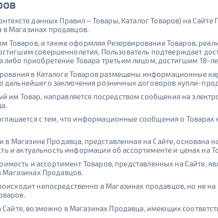
ров
онтексте данных Правил – Товары, Каталог Товаров) на Сайт
 в Магазинах продавцов.
гом Товаров, а также оформляя Резервирование Товаров, реа
остигшим совершеннолетия, Пользователь подтверждает дости
 либо приобретение Товара третьим лицом, достигшим 18-ле
ирования в Каталоге Товаров размещены информационные кар
ю дальнейшего заключения розничных договоров купли-прод
ый им Товар, направляется посредством сообщения на электр
а.
 соглашается с тем, что информационные сообщения о Товарах
чии в Магазине Продавца, представленная на Сайте, основана
ность и актуальность информации об ассортименте и ценах на 
 стоимость и ассортимент Товаров, представленных на Сайте,
в Магазинах Продавцов.
роисходит непосредственно в Магазинах продавцов, но не на
оваров.
на Сайте, возможно в Магазинах Продавца, имеющих соответ