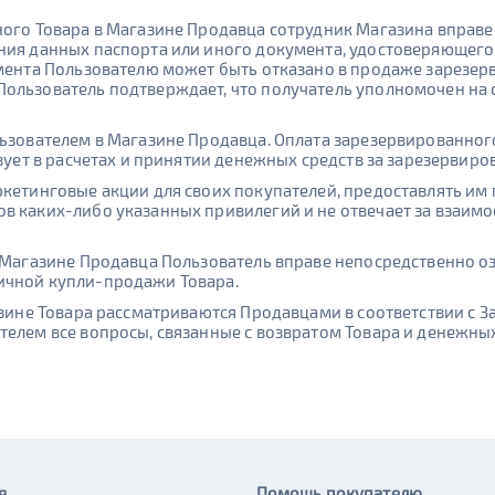
ного Товара в Магазине Продавца сотрудник Магазина вправ
ния данных паспорта или иного документа, удостоверяющего
умента Пользователю может быть отказано в продаже зарезер
Пользователь подтверждает, что получатель уполномочен на
льзователем в Магазине Продавца. Оплата зарезервированног
твует в расчетах и принятии денежных средств за зарезервиро
кетинговые акции для своих покупателей, предоставлять им п
ов каких-либо указанных привилегий и не отвечает за взаи
в Магазине Продавца Пользователь вправе непосредственно о
ичной купли-продажи Товара.
азине Товара рассматриваются Продавцами в соответствии с 
елем все вопросы, связанные с возвратом Товара и денежных 
я
Помощь покупателю