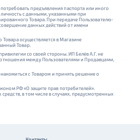
е потребовать предъявления паспорта или иного
 личность с данными, указанными при
вированного Товара. При передаче Пользователю-
 совершение данных действий от имени
о Товара осуществляется в Магазине
ванный Товар.
ривилегии со своей стороны. ИП Белёв А.Г. не
моотношения между Пользователями и Продавцами,
знакомиться с Товаром и принять решение о
Законом РФ «О защите прав потребителей».
средств, в том числе в случаях, предусмотренных
Контакты