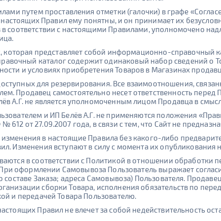
вилами путем проставления отметки (галочки) в графе «Согл
ия настоящих Правил ему понятны, и он принимает их безусло
з в соответствии с настоящими Правилами, уполномочено н
ица.
ых, которая представляет собой информационно-справочный к
авочный каталог содержит одинаковый набор сведений о То
ности и условиях приобретения Товаров в Магазинах продав
в, доступных для резервирования. Все взаимоотношения, связ
ем. Продавец самостоятельно несет ответственность перед 
ёв А.Г. не является уполномоченным лицом Продавца в смысл
льзователем и ИП Белёв А.Г. не применяются положения «Пр
612 от 27.09.2007 года, в связи с тем, что Сайт не предназ
ить изменения в настоящие Правила без какого-либо предварит
ил. Изменения вступают в силу с момента их опубликования н
ваются в соответствии с Политикой в отношении обработки 
 При оформлении Самовывоза Пользователь выражает соглас
о составе Заказа; адреса Самовывоза) Пользователя. Продавец
рганизации сборки Товара, исполнения обязательств по пер
кой и передачей Товара Пользователю.
настоящих Правил не влечет за собой недействительность ос