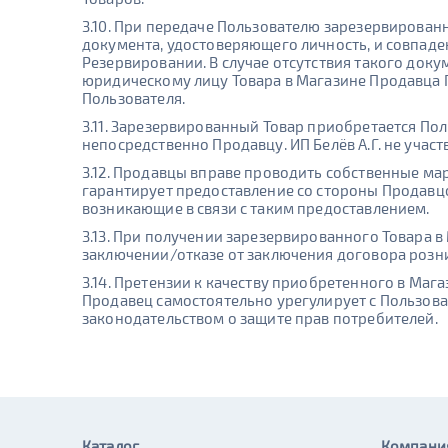
3.10. При передаче Пользователю зарезервирован
документа, удостоверяющего личность, и совпаде
Резервировании. В случае отсутствия такого док
юридическому лицу Товара в Магазине Продавца 
Пользователя.
3.11. Зарезервированный Товар приобретается По
непосредственно Продавцу. ИП Белёв А.Г. не учас
3.12. Продавцы вправе проводить собственные мар
гарантирует предоставление со стороны Продавц
возникающие в связи с таким предоставлением.
3.13. При получении зарезервированного Товара 
заключении/отказе от заключения договора розн
3.14. Претензии к качеству приобретенного в Маг
Продавец самостоятельно урегулирует с Пользоват
законодательством о защите прав потребителей.
Каталог
Компани