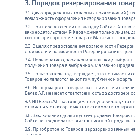
3. Порядок резервирования това
3.1. Для определенных товарных предложений (в к
возможность оформления Резервирования Товара
3.2. При переключении на вкладку Сайта с Катало
законодательством РФ возможна только лицам, д
личное приобретение Товара в Магазине Продавца
3.3. В целях предоставления возможности Резерв
стоимости и возможности Резервирования с цель
3.4. Пользователю, зарезервировавшему выбранн
получения Товара в выбранном Магазине Продавц
3.5. Пользователь подтверждает, что понимает и
Товаров не является акцептом публичной оферты.
3.6. Информация о Товарах, их стоимости и нали
Белев А.Г. не несет ответственность за достовер
3.7. ИП Белёв А.Г. настоящим предупреждает, что
отличаться от ассортимента и стоимости товаров 
3.8. Заключение сделки купли-продажи Товаров п
Сайте не предполагает дистанционной продажи Т
3.9. Приобретение Товаров, зарезервированных 
Товаров.