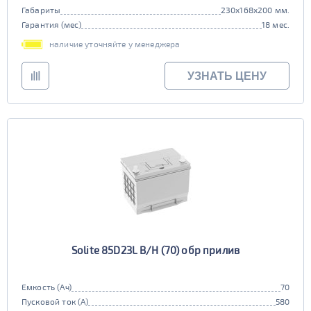
Габариты
230x168x200 мм.
Гарантия (мес)
18 мес.
наличие уточняйте у менеджера
УЗНАТЬ ЦЕНУ
Solite 85D23L B/H (70) обр прилив
Емкость (Ач)
70
Пусковой ток (А)
580