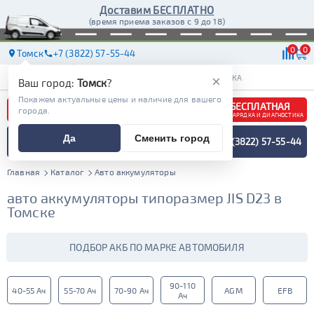
Доставим БЕСПЛАТНО
(время приема заказов с 9 до 18)
0
0
Томск
+7 (3822) 57-55-44
АКБ
МАСЛА
МАГАЗИНЫ
СТО
ДОСТАВКА
×
Ваш город:
Томск
?
Покажем актуальные цены и наличие для вашего
БЕСПЛАТНАЯ
города.
ЗАРЯДКА И ДИАГНОСТИКА
ПОДБОР АККУМУЛЯТОРА
Да
Сменить город
+7 (3822) 57-55-44
СПЕЦИАЛИСТОМ
МЕНЮ
Главная
Каталог
Авто аккумуляторы
авто аккумуляторы типоразмер JIS D23 в
Томске
ПОДБОР АКБ ПО МАРКЕ АВТОМОБИЛЯ
90-110
40-55 Ач
55-70 Ач
70-90 Ач
AGM
EFB
Ач