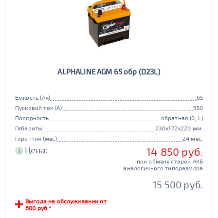
ALPHALINE AGM 65 обр (D23L)
Емкость (Ач)
65
Пусковой ток (А)
650
Полярность
обратная (0, L)
Габариты
230x172x220 мм.
Гарантия (мес)
24 мес.
Цена:
14 850 руб.
i
при обмене старой АКБ
аналогичного типоразмера
15 500 руб.
Выгода на обслуживании от
600 руб.*