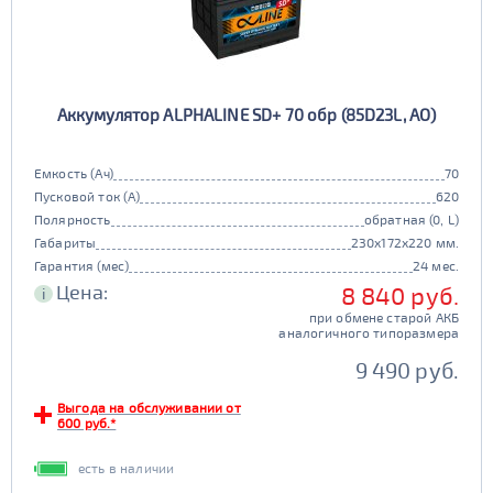
Аккумулятор ALPHALINE SD+ 70 обр (85D23L, AO)
Емкость (Ач)
70
Пусковой ток (А)
620
Полярность
обратная (0, L)
Габариты
230x172x220 мм.
Гарантия (мес)
24 мес.
Цена:
8 840 руб.
i
при обмене старой АКБ
аналогичного типоразмера
9 490 руб.
Выгода на обслуживании от
600 руб.*
есть в наличии