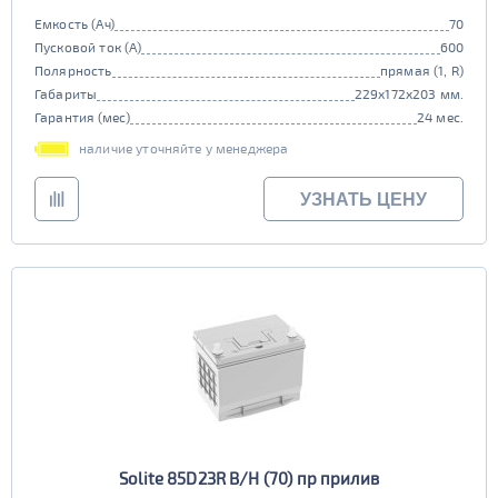
Емкость (Ач)
70
Пусковой ток (А)
600
Полярность
прямая (1, R)
Габариты
229x172x203 мм.
Гарантия (мес)
24 мес.
наличие уточняйте у менеджера
УЗНАТЬ ЦЕНУ
Solite 85D23R B/H (70) пр прилив