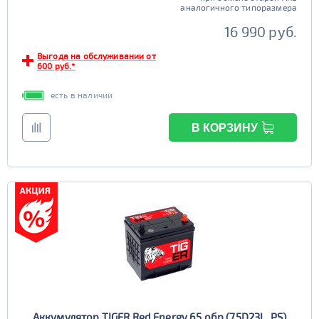
аналогичного типоразмера
Старт-стоп
16 990 руб.
да
нет
Выгода на обслуживании от
EFB
600 руб.*
да
нет
есть в наличии
В КОРЗИНУ
Аккумулятор TIGER Red Energy 65 обр (75D23L, PS)