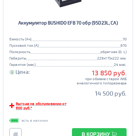
90d23
95d23
110D26
75D26
80D26
85D26
JIS D31
Маркировка
Аккумулятор BUSHIDO EFB 70 обр (95D23L, CA)
90D26
95D26
105d31
115d31
JIS B20
JIS D33
125d31
95d31
Емкость (Ач)
70
TRUCK 6V
Маркировка
Пусковой ток (А)
670
Полярность
обратная (0, L)
3СТ-215
Габариты
229x175x222 мм.
TRUCK A
Маркировка
Гарантия (мес)
24 мес.
Цена:
13 850 руб.
i
6st132
6st140
при обмене старой АКБ
TRUCK B
Маркировка
аналогичного типоразмера
6st190
14 500 руб.
TRUCK C
Маркировка
Выгода на обслуживании от
600 руб.*
6st225
есть в наличии
Класс
эконом
стандарт
В КОРЗИНУ