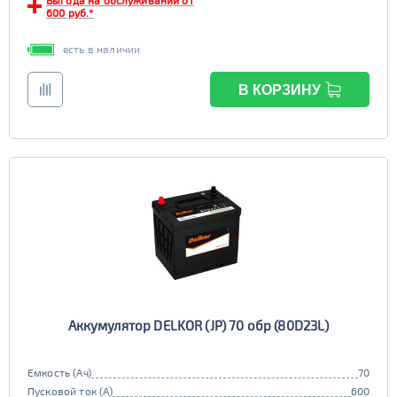
Выгода на обслуживании от
600 руб.*
есть в наличии
В КОРЗИНУ
Аккумулятор DELKOR (JP) 70 обр (80D23L)
Емкость (Ач)
70
Пусковой ток (А)
600