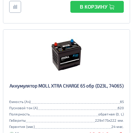
В КОРЗИНУ
Аккумулятор MOLL XTRA CHARGE 65 обр (D23L, 74065)
Емкость (Ач)
65
Пусковой ток (А)
620
Полярность
обратная (0, L)
Габариты
229x175x222 мм.
Гарантия (мес)
24 мес.