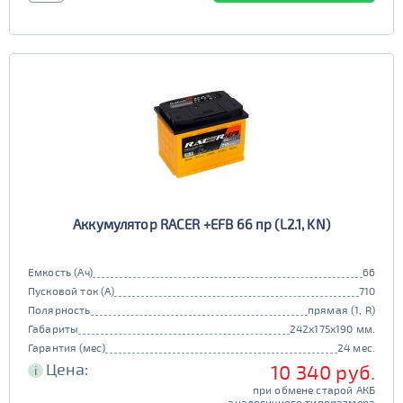
Аккумулятор RACER +EFB 66 пр (L2.1, KN)
Емкость (Ач)
66
Пусковой ток (А)
710
Полярность
прямая (1, R)
Габариты
242x175x190 мм.
Гарантия (мес)
24 мес.
Цена:
10 340 руб.
i
при обмене старой АКБ
аналогичного типоразмера