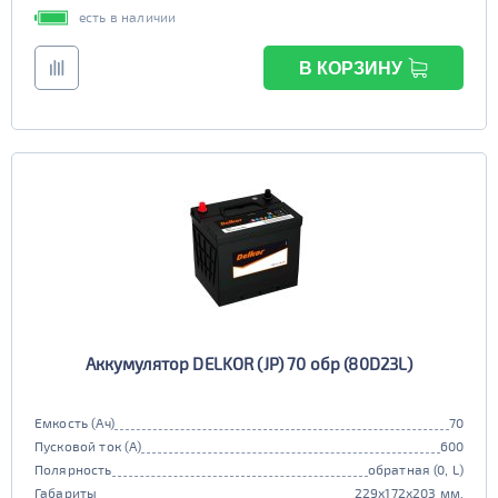
есть в наличии
В КОРЗИНУ
Аккумулятор DELKOR (JP) 70 обр (80D23L)
Емкость (Ач)
70
Пусковой ток (А)
600
Полярность
обратная (0, L)
Габариты
229x172x203 мм.