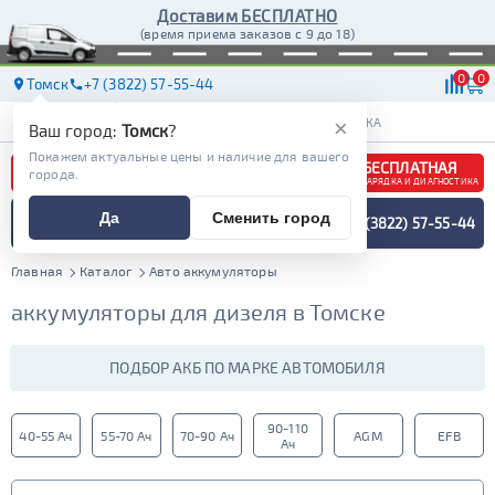
Доставим БЕСПЛАТНО
(время приема заказов с 9 до 18)
0
0
Томск
+7 (3822) 57-55-44
АКБ
МАСЛА
МАГАЗИНЫ
СТО
ДОСТАВКА
×
Ваш город:
Томск
?
Покажем актуальные цены и наличие для вашего
БЕСПЛАТНАЯ
города.
ЗАРЯДКА И ДИАГНОСТИКА
ПОДБОР АККУМУЛЯТОРА
Да
Сменить город
+7 (3822) 57-55-44
СПЕЦИАЛИСТОМ
МЕНЮ
Главная
Каталог
Авто аккумуляторы
аккумуляторы для дизеля в Томске
ПОДБОР АКБ ПО МАРКЕ АВТОМОБИЛЯ
90-110
40-55 Ач
55-70 Ач
70-90 Ач
AGM
EFB
Ач