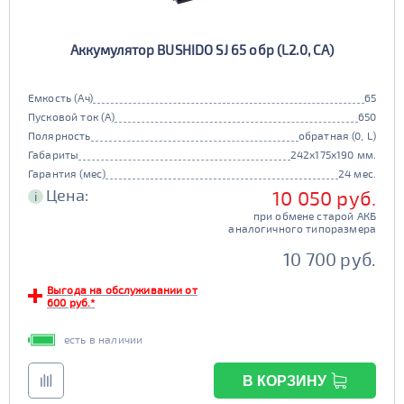
80D26
85D26
JIS D31
Маркировка
Аккумулятор BUSHIDO SJ 65 обр (L2.0, CA)
90D26
95D26
105d31
115d31
JIS B20
JIS D33
125d31
95d31
Емкость (Ач)
65
TRUCK 6V
Маркировка
Пусковой ток (А)
650
Полярность
обратная (0, L)
3СТ-215
Габариты
242x175x190 мм.
TRUCK A
Маркировка
Гарантия (мес)
24 мес.
Цена:
10 050 руб.
i
6st132
6st140
при обмене старой АКБ
TRUCK B
Маркировка
аналогичного типоразмера
6st190
10 700 руб.
TRUCK C
Маркировка
Выгода на обслуживании от
600 руб.*
6st225
есть в наличии
Класс
эконом
стандарт
В КОРЗИНУ
Обслуживаемость
улучшенные
премиум