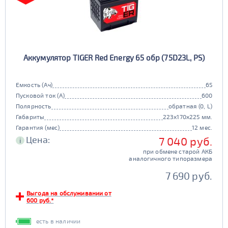
Аккумулятор TIGER Red Energy 65 обр (75D23L, PS)
Емкость (Ач)
65
Пусковой ток (А)
600
Полярность
обратная (0, L)
Габариты
223x170x225 мм.
Гарантия (мес)
12 мес.
Цена:
7 040 руб.
i
при обмене старой АКБ
аналогичного типоразмера
7 690 руб.
Выгода на обслуживании от
600 руб.*
есть в наличии