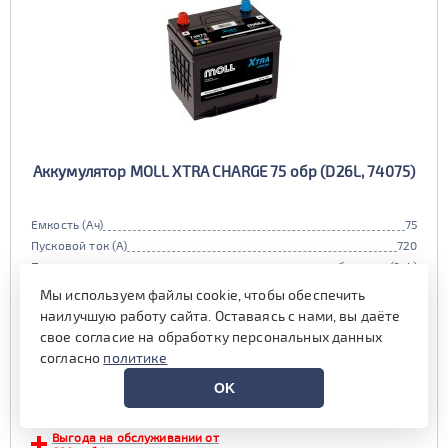
Аккумулятор MOLL XTRA CHARGE 75 обр (D26L, 74075)
Емкость (Ач)
75
Пусковой ток (А)
720
Полярность
обратная (0, L)
Габариты
260x172x221 мм.
Мы используем файлы cookie, чтобы обеспечить
Гарантия (мес)
24 мес.
наилучшую работу сайта. Оставаясь с нами, вы даёте
Цена:
11 450 руб.
i
свое согласие на обработку персональных данных
при обмене старой АКБ
согласно
политике
аналогичного типоразмера
OK
12 200 руб.
Выгода на обслуживании от