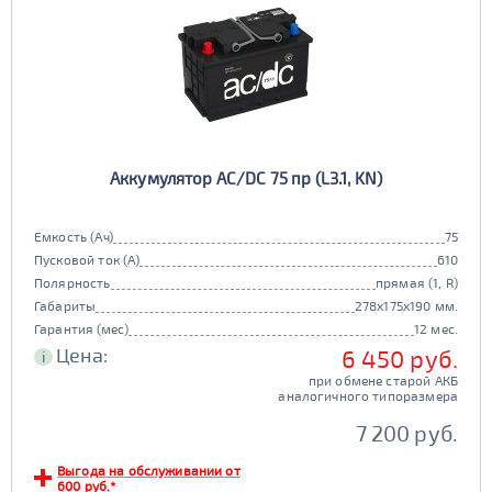
Аккумулятор AC/DC 75 пр (L3.1, KN)
Емкость (Ач)
75
Пусковой ток (А)
610
Полярность
прямая (1, R)
Габариты
278x175x190 мм.
Гарантия (мес)
12 мес.
Цена:
6 450 руб.
i
при обмене старой АКБ
аналогичного типоразмера
7 200 руб.
Выгода на обслуживании от
600 руб.*