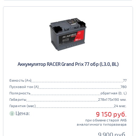
Аккумулятор RACER Grand Prix 77 обр (L3.0, BL)
Емкость (Ач)
77
Пусковой ток (А)
780
Полярность
обратная (0, L)
Габариты
278x175x190 мм.
Гарантия (мес)
24 мес.
Цена:
9 150 руб.
i
при обмене старой АКБ
аналогичного типоразмера
9 900 руб.