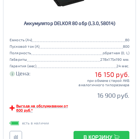
90d23
95d23
110D26
75D26
80D26
85D26
JIS D31
Маркировка
Аккумулятор DELKOR 80 обр (L3.0, 58014)
90D26
95D26
105d31
115d31
JIS B20
JIS D33
125d31
95d31
Емкость (Ач)
80
TRUCK 6V
Маркировка
Пусковой ток (А)
800
Полярность
обратная (0, L)
3СТ-215
Габариты
278x175x190 мм.
TRUCK A
Маркировка
Гарантия (мес)
24 мес.
Цена:
16 150 руб.
i
6st132
6st140
при обмене старой АКБ
TRUCK B
Маркировка
аналогичного типоразмера
6st190
16 900 руб.
TRUCK C
Маркировка
Выгода на обслуживании от
600 руб.*
6st225
есть в наличии
Класс
эконом
стандарт
В КОРЗИНУ