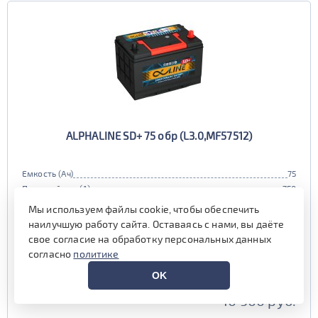
ALPHALINE SD+ 75 обр (L3.0,MF57512)
Емкость (Ач)
75
Пусковой ток (А)
750
Полярность
обратная (0, L)
Мы используем файлы cookie, чтобы обеспечить
Габариты
278x175x190 мм.
наилучшую работу сайта. Оставаясь с нами, вы даёте
Гарантия (мес)
24 мес.
свое согласие на обработку персональных данных
Цена:
10 150 руб.
i
согласно
политике
при обмене старой АКБ
OK
аналогичного типоразмера
10 900 руб.