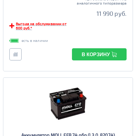
аналогичного типоразмера
Старт-стоп
11 990 руб.
да
нет
Выгода на обслуживании от
EFB
600 руб.*
да
нет
есть в наличии
В КОРЗИНУ
Аккумулятор MOLL EFB 74 обр (L3.0, 82074)