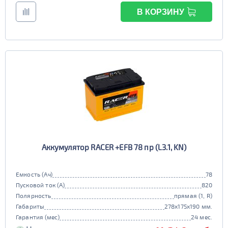
В КОРЗИНУ
Аккумулятор RACER +EFB 78 пр (L3.1, KN)
Емкость (Ач)
78
Пусковой ток (А)
820
Полярность
прямая (1, R)
Габариты
278x175x190 мм.
Гарантия (мес)
24 мес.