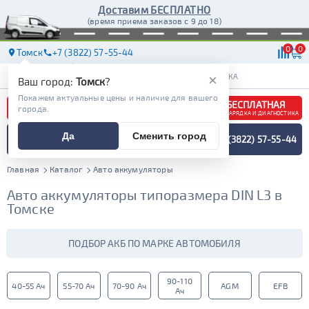
Доставим БЕСПЛАТНО
(время приема заказов с 9 до 18)
0
0
Томск
+7 (3822) 57-55-44
АКБ
МАСЛА
МАГАЗИНЫ
СТО
ДОСТАВКА
×
Ваш город:
Томск
?
Покажем актуальные цены и наличие для вашего
БЕСПЛАТНАЯ
города.
ЗАРЯДКА И ДИАГНОСТИКА
ПОДБОР АККУМУЛЯТОРА
Да
Сменить город
+7 (3822) 57-55-44
СПЕЦИАЛИСТОМ
МЕНЮ
Главная
Каталог
Авто аккумуляторы
Авто аккумуляторы типоразмера DIN L3 в
Томске
ПОДБОР АКБ ПО МАРКЕ АВТОМОБИЛЯ
90-110
40-55 Ач
55-70 Ач
70-90 Ач
AGM
EFB
Ач