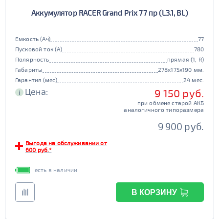
Аккумулятор RACER Grand Prix 77 пр (L3.1, BL)
Емкость (Ач)
77
Пусковой ток (А)
780
Полярность
прямая (1, R)
Габариты
278x175x190 мм.
Гарантия (мес)
24 мес.
Цена:
9 150 руб.
i
при обмене старой АКБ
аналогичного типоразмера
9 900 руб.
Выгода на обслуживании от
600 руб.*
есть в наличии
В КОРЗИНУ