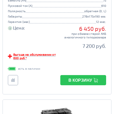
Емкость (Ач)
75
Пусковой ток (А)
610
Полярность
обратная (0, L)
Габариты
278x175x190 мм.
Гарантия (мес)
12 мес.
Цена:
6 450 руб.
i
при обмене старой АКБ
аналогичного типоразмера
7 200 руб.
Выгода на обслуживании от
600 руб.*
есть в наличии
В КОРЗИНУ