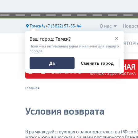
О нас
Новос
Томск
+7 (3822) 57-55-44
×
Ваш город:
Томск
?
АККУМУЛЯТОР
Покажем актуальные цены и наличие для вашего
города.
Да
Сменить город
БЕСПЛАТНАЯ
ЗАРЯДКА И ДИАГНОСТИКА
Главная
Условия возврата
В рамках действующего законодательства РФ сооб
между юридическими лицами регулируется Гражд