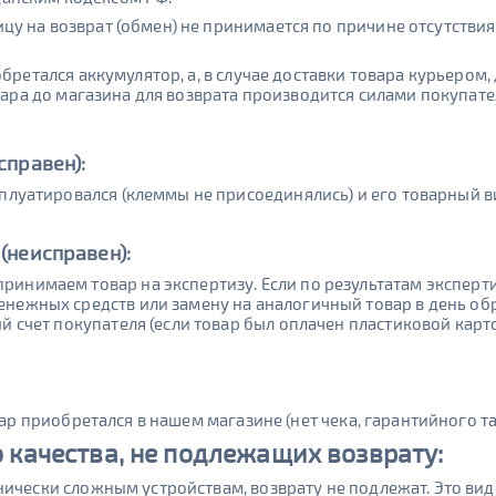
у на возврат (обмен) не принимается по причине отсутстви
бретался аккумулятор, а, в случае доставки товара курьером,
вара до магазина для возврата производится силами покупателя
справен):
сплуатировался (клеммы не присоединялись) и его товарный в
(неисправен):
ринимаем товар на экспертизу. Если по результатам экспер
енежных средств или замену на аналогичный товар в день о
ый счет покупателя (если товар был оплачен пластиковой кар
вар приобретался в нашем магазине (нет чека, гарантийного та
качества, не подлежащих возврату:
нически сложным устройствам, возврату не подлежат. Это ви