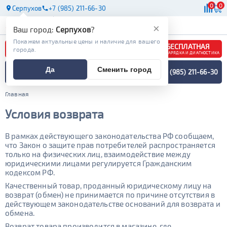
0
0
Серпухов
+7 (985) 211-66-30
АКБ
МАСЛА
МАГАЗИНЫ
×
Ваш город:
Серпухов
?
Покажем актуальные цены и наличие для вашего
БЕСПЛАТНАЯ
города.
ЗАРЯДКА И ДИАГНОСТИКА
ПОДБОР АККУМУЛЯТОРА
Да
Сменить город
+7 (985) 211-66-30
СПЕЦИАЛИСТОМ
МЕНЮ
Главная
Условия возврата
В рамках действующего законодательства РФ сообщаем,
что Закон о защите прав потребителей распространяется
только на физических лиц, взаимодействие между
юридическими лицами регулируется Гражданским
кодексом РФ.
Качественный товар, проданный юридическому лицу на
возврат (обмен) не принимается по причине отсутствия в
действующем законодательстве оснований для возврата и
обмена.
Возврат товара производится в магазине, где