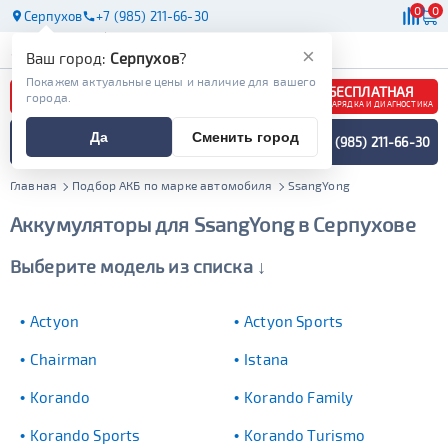
0
0
Серпухов
+7 (985) 211-66-30
АКБ
МАСЛА
МАГАЗИНЫ
×
Ваш город:
Серпухов
?
Покажем актуальные цены и наличие для вашего
БЕСПЛАТНАЯ
города.
ЗАРЯДКА И ДИАГНОСТИКА
ПОДБОР АККУМУЛЯТОРА
Да
Сменить город
+7 (985) 211-66-30
СПЕЦИАЛИСТОМ
МЕНЮ
Главная
Подбор АКБ по марке автомобиля
SsangYong
Аккумуляторы для SsangYong в Серпухове
Выберите модель из списка ↓
Actyon
Actyon Sports
Chairman
Istana
Korando
Korando Family
Korando Sports
Korando Turismo