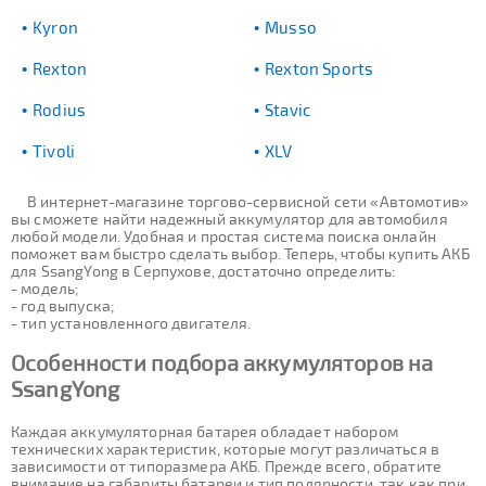
Kyron
Musso
Rexton
Rexton Sports
Rodius
Stavic
Tivoli
XLV
В интернет-магазине торгово-сервисной сети «Автомотив»
вы сможете найти надежный аккумулятор для автомобиля
любой модели. Удобная и простая система поиска онлайн
поможет вам быстро сделать выбор. Теперь, чтобы купить АКБ
для SsangYong в Серпухове, достаточно определить:
- модель;
- год выпуска;
- тип установленного двигателя.
Особенности подбора аккумуляторов на
SsangYong
Каждая аккумуляторная батарея обладает набором
технических характеристик, которые могут различаться в
зависимости от типоразмера АКБ. Прежде всего, обратите
внимание на габариты батареи и тип полярности, так как при