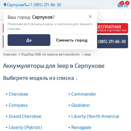
0
0
Серпухов
+7 (985) 211-66-30
АКБ
МАСЛА
МАГАЗИНЫ
×
Ваш город:
Серпухов
?
Покажем актуальные цены и наличие для вашего
БЕСПЛАТНАЯ
города.
ЗАРЯДКА И ДИАГНОСТИКА
ПОДБОР АККУМУЛЯТОРА
Да
Сменить город
+7 (985) 211-66-30
СПЕЦИАЛИСТОМ
МЕНЮ
Главная
Подбор АКБ по марке автомобиля
Jeep
Аккумуляторы для Jeep в Серпухове
Выберите модель из списка ↓
Cherokee
Commander
Compass
Gladiator
Grand Cherokee
Liberty (North America)
Liberty (Patriot)
Renegade