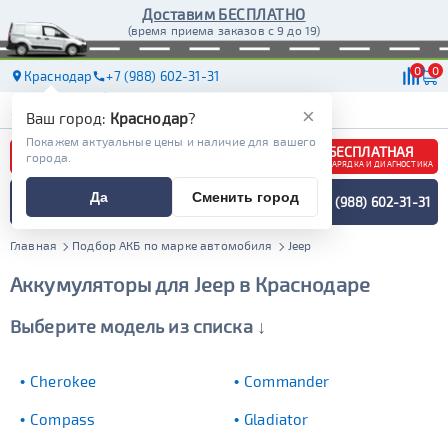
Доставим БЕСПЛАТНО
(время приема заказов с 9 до 19)
0
0
Краснодар
+7 (988) 602-31-31
АКБ
МАСЛА
МАГАЗИНЫ
ДОСТАВКА
×
Ваш город:
Краснодар
?
Покажем актуальные цены и наличие для вашего
БЕСПЛАТНАЯ
города.
ЗАРЯДКА И ДИАГНОСТИКА
ПОДБОР АККУМУЛЯТОРА
Да
Сменить город
+7 (988) 602-31-31
СПЕЦИАЛИСТОМ
МЕНЮ
Главная
Подбор АКБ по марке автомобиля
Jeep
Аккумуляторы для Jeep в Краснодаре
Выберите модель из списка ↓
Cherokee
Commander
Compass
Gladiator