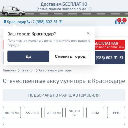
Доставим БЕСПЛАТНО
(время приема заказов с 9 до 19)
0
0
Краснодар
+7 (988) 602-31-31
АКБ
МАСЛА
МАГАЗИНЫ
ДОСТАВКА
×
Ваш город:
Краснодар
?
Покажем актуальные цены и наличие для вашего
БЕСПЛАТНАЯ
города.
ЗАРЯДКА И ДИАГНОСТИКА
ПОДБОР АККУМУЛЯТОРА
Да
Сменить город
+7 (988) 602-31-31
СПЕЦИАЛИСТОМ
МЕНЮ
Главная
Каталог
Авто аккумуляторы
Отечественные аккумуляторы в Краснодаре
ПОДБОР АКБ ПО МАРКЕ АВТОМОБИЛЯ
90-110
40-55 Ач
55-70 Ач
70-90 Ач
AGM
EFB
Ач