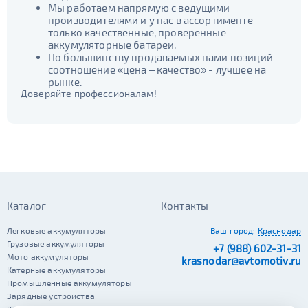
12В
6В
Мы работаем напрямую с ведущими
80D26
85D26
JIS D31
Маркировка
181 - 195
производителями и у нас в ассортименте
201 - 300
Технологии
301 - 340
90D26
95D26
только качественные, проверенные
105d31
115d31
JIS B20
JIS D33
аккумуляторные батареи.
AGM
125d31
95d31
196 - 300
По большинству продаваемых нами позиций
341 - 500
ПОКАЗАТЬ
соотношение «цена – качество» - лучшее на
TRUCK 6V
Маркировка
да
нет
рынке.
Доверяйте профессионалам!
Гибридный
3СТ-215
501 - 700
СБРОСИТЬ
TRUCK A
Маркировка
да
нет
Старт-стоп
6st132
6st140
TRUCK B
Маркировка
да
нет
EFB
6st190
TRUCK C
Маркировка
Каталог
Контакты
да
нет
6st225
Легковые аккумуляторы
Ваш город:
Краснодар
Грузовые аккумуляторы
+7 (988) 602-31-31
Мото аккумуляторы
krasnodar@avtomotiv.ru
Катерные аккумуляторы
Промышленные аккумуляторы
Зарядные устройства