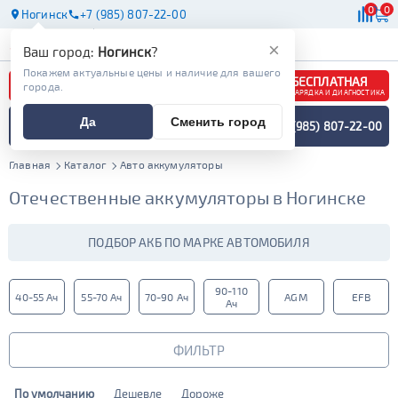
0
0
Ногинск
+7 (985) 807-22-00
АКБ
МАСЛА
МАГАЗИНЫ
×
Ваш город:
Ногинск
?
Покажем актуальные цены и наличие для вашего
БЕСПЛАТНАЯ
города.
ЗАРЯДКА И ДИАГНОСТИКА
ПОДБОР АККУМУЛЯТОРА
Да
Сменить город
+7 (985) 807-22-00
СПЕЦИАЛИСТОМ
МЕНЮ
Главная
Каталог
Авто аккумуляторы
Отечественные аккумуляторы в Ногинске
ПОДБОР АКБ ПО МАРКЕ АВТОМОБИЛЯ
90-110
40-55 Ач
55-70 Ач
70-90 Ач
AGM
EFB
Ач
ФИЛЬТР
По умолчанию
Дешевле
Дороже