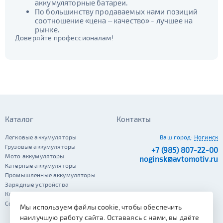
JIS B20
JIS D33
аккумуляторные батареи.
AGM
125d31
95d31
196 - 300
По большинству продаваемых нами позиций
341 - 500
ПОКАЗАТЬ
соотношение «цена – качество» - лучшее на
TRUCK 6V
Маркировка
да
нет
рынке.
Доверяйте профессионалам!
Гибридный
3СТ-215
501 - 700
СБРОСИТЬ
TRUCK A
Маркировка
да
нет
Старт-стоп
6st132
6st140
TRUCK B
Маркировка
да
нет
EFB
6st190
TRUCK C
Маркировка
Каталог
Контакты
да
нет
6st225
Легковые аккумуляторы
Ваш город:
Ногинск
Грузовые аккумуляторы
+7 (985) 807-22-00
Мото аккумуляторы
noginsk@avtomotiv.ru
Катерные аккумуляторы
Промышленные аккумуляторы
Зарядные устройства
Клеммы
Сопутствующие автотовары
Мы используем файлы cookie, чтобы обеспечить
наилучшую работу сайта. Оставаясь с нами, вы даёте